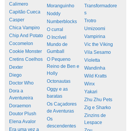
Calimero
Moranguinho
Transformadore
Capitão Cueca
s
Noddy
Casper
Trotro
Numberblocks
Chica Vampiro
Umizoomi
O curral
Chip And Potato
Vampirina
O Incrível
Cocomelon
Mundo de
Vic the Viking
Cookie Monster
Gumball
Vila Sesamo
Cretins Coelhos
O Pequeno
Violetta
Reino de Ben e
Dexter
Wandinha
Holly
Diego
Wild Kratts
Octonautas
Doctor Who
Winx
Oggy e as
Dora a
Yakari
baratas
Aventureira
Zhu Zhu Pets
Os Caçadores
Doraemon
Zig e Sharko
de Aventuras
Doutor Plush
Zinzins de
Os
Elena Avalor
Lespace
descendentes
Era uma vez a
Zou