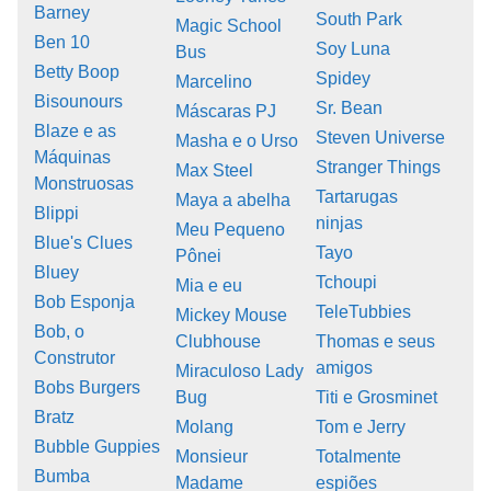
Barney
South Park
Magic School
Ben 10
Soy Luna
Bus
Betty Boop
Spidey
Marcelino
Bisounours
Sr. Bean
Máscaras PJ
Blaze e as
Steven Universe
Masha e o Urso
Máquinas
Stranger Things
Max Steel
Monstruosas
Tartarugas
Maya a abelha
Blippi
ninjas
Meu Pequeno
Blue's Clues
Tayo
Pônei
Bluey
Tchoupi
Mia e eu
Bob Esponja
TeleTubbies
Mickey Mouse
Bob, o
Clubhouse
Thomas e seus
Construtor
amigos
Miraculoso Lady
Bobs Burgers
Bug
Titi e Grosminet
Bratz
Molang
Tom e Jerry
Bubble Guppies
Monsieur
Totalmente
Bumba
Madame
espiões