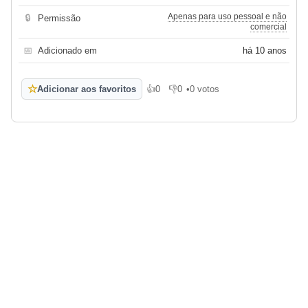
Apenas para uso pessoal e não
🔒
Permissão
comercial
📅
Adicionado em
há 10 anos
☆
Adicionar aos favoritos
👍
0
👎
0
•
0 votos
Gosto
Não gosto