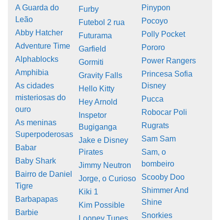
A Guarda do
Pinypon
Furby
Leão
Pocoyo
Futebol 2 rua
Abby Hatcher
Polly Pocket
Futurama
Adventure Time
Pororo
Garfield
Alphablocks
Power Rangers
Gormiti
Amphibia
Princesa Sofia
Gravity Falls
As cidades
Disney
Hello Kitty
misteriosas do
Pucca
Hey Arnold
ouro
Robocar Poli
Inspetor
As meninas
Rugrats
Bugiganga
Superpoderosas
Sam Sam
Jake e Disney
Babar
Pirates
Sam, o
Baby Shark
bombeiro
Jimmy Neutron
Bairro de Daniel
Scooby Doo
Jorge, o Curioso
Tigre
Shimmer And
Kiki 1
Barbapapas
Shine
Kim Possible
Barbie
Snorkies
Looney Tunes