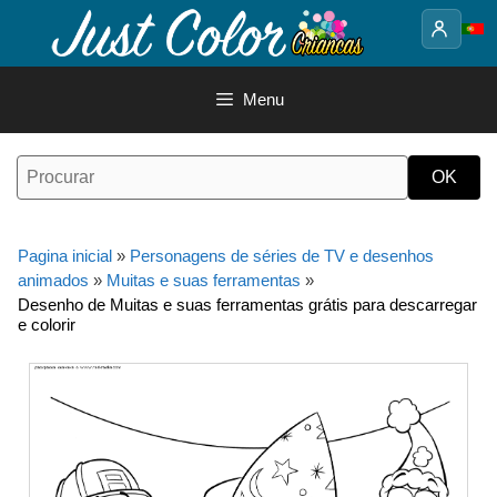
Saltar
para
o
conteúdo
Menu
Pagina inicial
»
Personagens de séries de TV e desenhos
animados
»
Muitas e suas ferramentas
»
Desenho de Muitas e suas ferramentas grátis para descarregar
e colorir