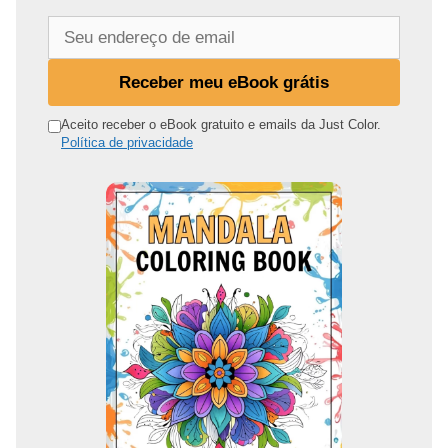
S
e
u
Receber meu eBook grátis
e
n
Aceito receber o eBook gratuito e emails da Just Color.
Política de privacidade
d
e
r
e
ç
o
d
e
e
m
a
i
l