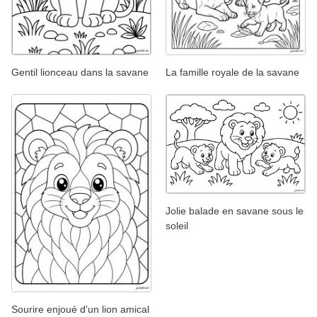
Gentil lionceau dans la savane
La famille royale de la savane
Jolie balade en savane sous le
soleil
Sourire enjoué d'un lion amical