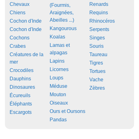
Chevaux
Renards
(Fourmis,
Chiens
Araignées,
Requins
Abeilles ...)
Cochon d'Inde
Rhinocéros
Kangourous
Cochon d'Inde
Serpents
Koalas
Cochons
Singes
Lamas et
Crabes
Souris
alpagas
Créatures de la
Taureau
Lapins
mer
Tigres
Licornes
Crocodiles
Tortues
Loups
Dauphins
Vache
Méduse
Dinosaures
Zèbres
Mouton
Écureuils
Oiseaux
Éléphants
Ours et Oursons
Escargots
Pandas