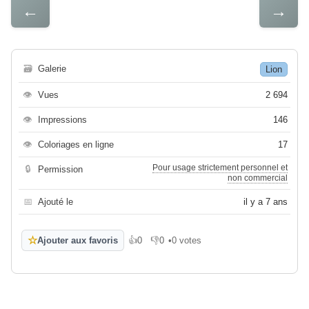
←
→
🗃
Galerie
Lion
👁
Vues
2 694
👁
Impressions
146
👁
Coloriages en ligne
17
Pour usage strictement personnel et
🔒
Permission
non commercial
📅
Ajouté le
il y a 7 ans
☆
Ajouter aux favoris
👍
0
👎
0
•
0 votes
J'aime
Je n'aime pas