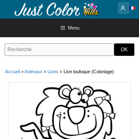
Aller
au
contenu
Menu
Accueil
»
Animaux
»
Lions
»
Lion loufoque (Coloriage)