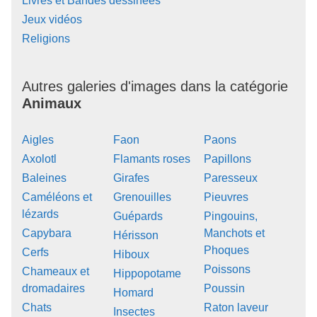
Livres et Bandes dessinées
Jeux vidéos
Religions
Autres galeries d'images dans la catégorie
Animaux
Aigles
Faon
Paons
Axolotl
Flamants roses
Papillons
Baleines
Girafes
Paresseux
Caméléons et
Grenouilles
Pieuvres
lézards
Guépards
Pingouins,
Capybara
Manchots et
Hérisson
Phoques
Cerfs
Hiboux
Poissons
Chameaux et
Hippopotame
dromadaires
Poussin
Homard
Chats
Raton laveur
Insectes