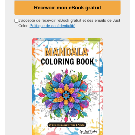
n
Recevoir mon eBook gratuit
a
d
J'accepte de recevoir l'eBook gratuit et des emails de Just
Color.
Politique de confidentialité
r
e
s
s
e
e
m
a
i
l