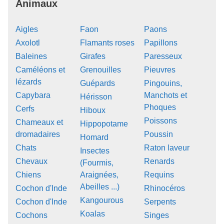
Animaux
Aigles
Faon
Paons
Axolotl
Flamants roses
Papillons
Baleines
Girafes
Paresseux
Caméléons et
Grenouilles
Pieuvres
lézards
Guépards
Pingouins,
Capybara
Manchots et
Hérisson
Phoques
Cerfs
Hiboux
Poissons
Chameaux et
Hippopotame
dromadaires
Poussin
Homard
Chats
Raton laveur
Insectes
Chevaux
Renards
(Fourmis,
Chiens
Araignées,
Requins
Abeilles ...)
Cochon d'Inde
Rhinocéros
Kangourous
Cochon d'Inde
Serpents
Koalas
Cochons
Singes