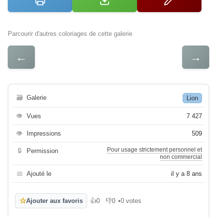
Parcourir d'autres coloriages de cette galerie
←
→
🗃
Galerie
Lion
👁
Vues
7 427
👁
Impressions
509
Pour usage strictement personnel et
🔒
Permission
non commercial
📅
Ajouté le
il y a 8 ans
☆
Ajouter aux favoris
👍
0
👎
0
•
0 votes
J'aime
Je n'aime pas