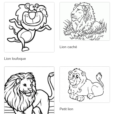
Lion caché
Lion loufoque
Petit lion