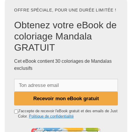
OFFRE SPÉCIALE, POUR UNE DURÉE LIMITÉE !
Obtenez votre eBook de
coloriage Mandala
GRATUIT
Cet eBook contient 30 coloriages de Mandalas
exclusifs
T
o
n
Recevoir mon eBook gratuit
a
d
J'accepte de recevoir l'eBook gratuit et des emails de Just
Color.
Politique de confidentialité
r
e
s