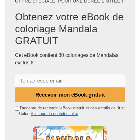
OFFRE SPÉCIALE, POUR UNE DURÉE LIMITÉE !
Obtenez votre eBook de
coloriage Mandala
GRATUIT
Cet eBook contient 30 coloriages de Mandalas
exclusifs
T
o
n
Recevoir mon eBook gratuit
a
d
J'accepte de recevoir l'eBook gratuit et des emails de Just
Color.
Politique de confidentialité
r
e
s
s