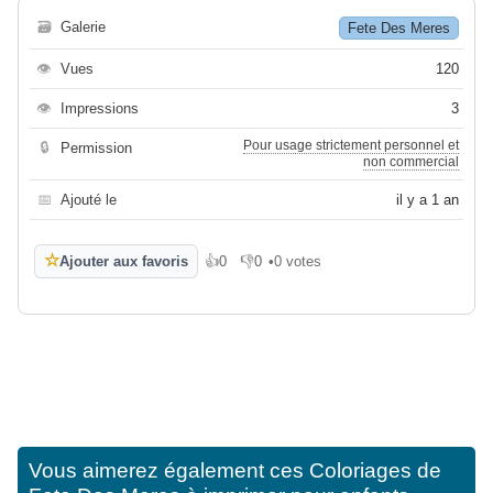
🗃
Galerie
Fete Des Meres
👁
Vues
120
👁
Impressions
3
Pour usage strictement personnel et
🔒
Permission
non commercial
📅
Ajouté le
il y a 1 an
☆
Ajouter aux favoris
👍
0
👎
0
•
0 votes
J'aime
Je n'aime pas
Vous aimerez également ces
Coloriages de