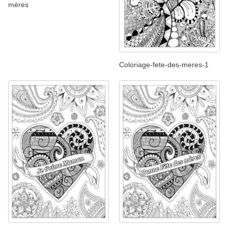
mères
Coloriage-fete-des-meres-1