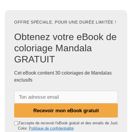
OFFRE SPÉCIALE, POUR UNE DURÉE LIMITÉE !
Obtenez votre eBook de
coloriage Mandala
GRATUIT
Cet eBook contient 30 coloriages de Mandalas
exclusifs
T
o
n
Recevoir mon eBook gratuit
a
d
J'accepte de recevoir l'eBook gratuit et des emails de Just
Color.
Politique de confidentialité
r