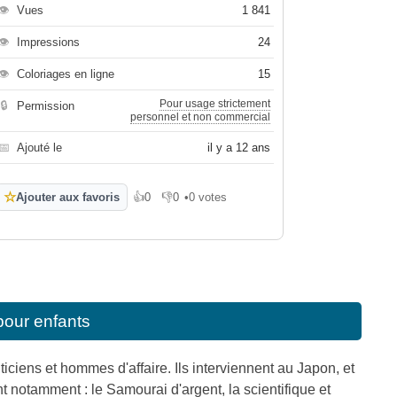
👁
Vues
1 841
👁
Impressions
24
👁
Coloriages en ligne
15
Pour usage strictement
🔒
Permission
personnel et non commercial
📅
Ajouté le
il y a 12 ans
☆
Ajouter aux favoris
👍
0
👎
0
•
0 votes
J'aime
Je n'aime pas
pour enfants
iciens et hommes d'affaire. Ils interviennent au Japon, et
notamment : le Samourai d'argent, la scientifique et