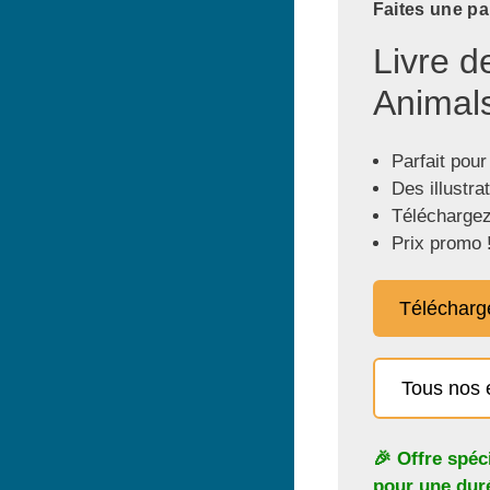
Faites une pa
Livre d
Animals
Parfait pour
Des illustra
Téléchargez
Prix promo 
Télécharg
Tous nos 
🎉 Offre spéc
pour une duré