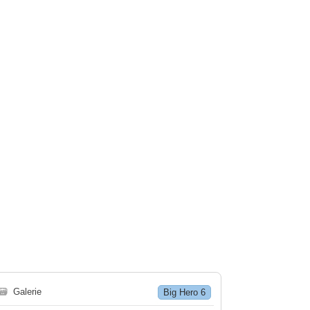
🗃
Galerie
Big Hero 6