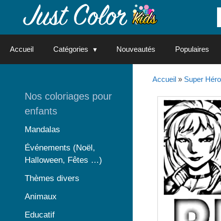
Aller
au
contenu
Accueil
Catégories
Nouveautés
Populaires
Accueil
»
Super Hér
Nos coloriages pour
enfants
Mandalas
Événements (Noël,
Halloween, Fêtes …)
Thèmes divers
Animaux
Educatif