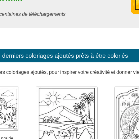
s centaines de téléchargements
erniers coloriages ajoutés prêts à être coloriés
s coloriages ajoutés, pour inspirer votre créativité et donner vi
prairie