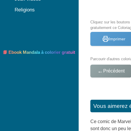
Religions
Cliquez sur les bouton
gratuitement ce Coloria
Imprimer
📘 Ebook Mandala à colorier gratuit
Parcourir d'autres color
←
Précédent
Vous aimerez 
Ce comic de Marvel 
sont donc un peu le