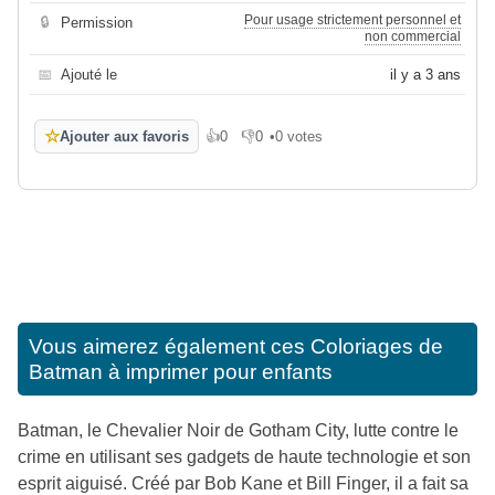
Pour usage strictement personnel et
🔒
Permission
non commercial
📅
Ajouté le
il y a 3 ans
☆
Ajouter aux favoris
👍
0
👎
0
•
0 votes
J'aime
Je n'aime pas
Vous aimerez également ces
Coloriages de
Batman à imprimer pour enfants
Batman, le Chevalier Noir de Gotham City, lutte contre le
crime en utilisant ses gadgets de haute technologie et son
esprit aiguisé. Créé par Bob Kane et Bill Finger, il a fait sa