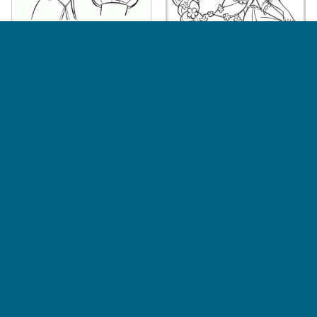
Le Roi et la Reine admirent
leur enfant
Une jolie tresse pour Raiponce
dans
Coloriages de Raiponce
dans
Coloriages de Raiponce
Il vous faudra beaucoup de
patience pour colorier les longs