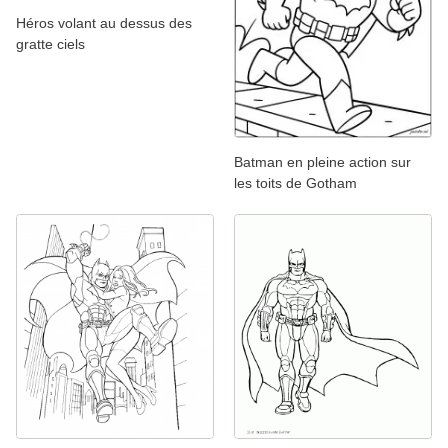
Héros volant au dessus des
gratte ciels
Batman en pleine action sur
les toits de Gotham