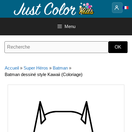
Aller
au
contenu
Menu
Accueil
»
Super Héros
»
Batman
»
Batman dessiné style Kawaii (Coloriage)