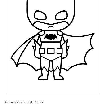
Batman dessiné style Kawaii