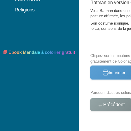
Batman en version 
Religions
Voici Batman dans une v
posture affirmée, les po
Son costume iconique, a
force, son sens de la jus
📘 Ebook Mandala à colorier gratuit
Cliquez sur les bouton
gratuitement ce Colori
Imprimer
Parcourir d'autres color
←
Précédent