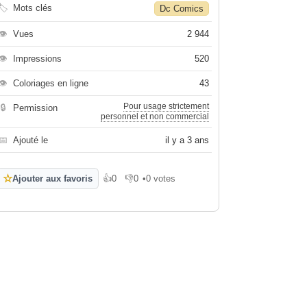
🏷
Mots clés
Dc Comics
👁
Vues
2 944
👁
Impressions
520
👁
Coloriages en ligne
43
Pour usage strictement
🔒
Permission
personnel et non commercial
📅
Ajouté le
il y a 3 ans
☆
Ajouter aux favoris
👍
0
👎
0
•
0 votes
J'aime
Je n'aime pas