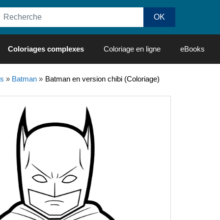
Coloriages complexes
Coloriage en ligne
eBooks
os
»
Batman
»
Batman en version chibi (Coloriage)