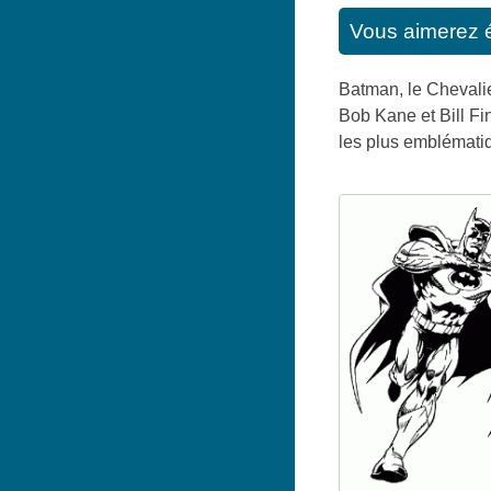
Vous aimerez 
Batman, le Chevalie
Bob Kane et Bill Fi
les plus emblématiq