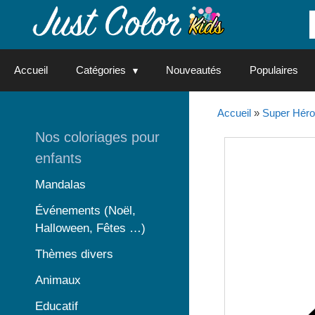
Aller
au
contenu
Accueil
Catégories
Nouveautés
Populaires
Accueil
»
Super Hér
Nos coloriages pour
enfants
Mandalas
Événements (Noël,
Halloween, Fêtes …)
Thèmes divers
Animaux
Educatif