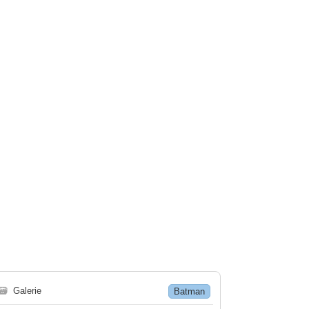
🗃
Galerie
Batman