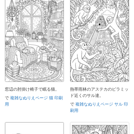
窓辺の肘掛け椅子で眠る猫。
熱帯雨林のアステカのピラミッ
ド近くのサル達。
で
複雑なぬりえページ 猫 印刷
用
で
複雑なぬりえページ サル 印
刷用