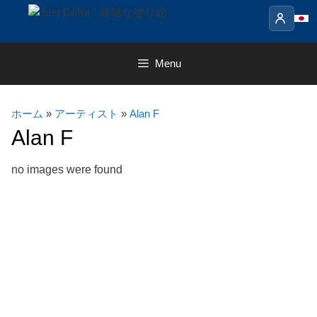
Skip
to
content
Menu
ホーム
»
アーティスト
»
Alan F
Alan F
no images were found