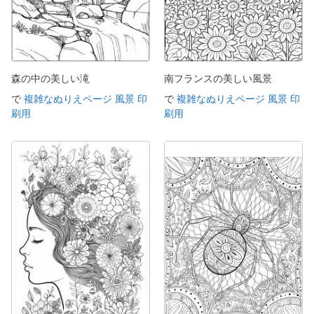
森の中の美しい滝
南フランスの美しい風景
で
複雑なぬりえページ 風景 印
で
複雑なぬりえページ 風景 印
刷用
刷用