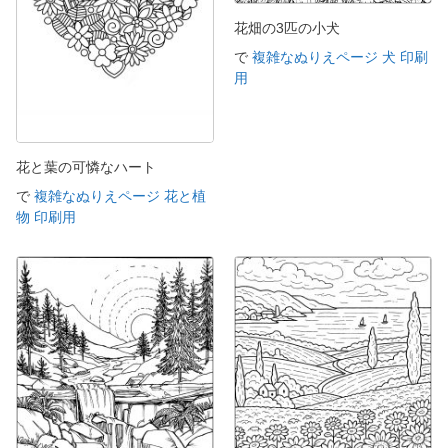
花畑の3匹の小犬
で
複雑なぬりえページ 犬 印刷
用
花と葉の可憐なハート
で
複雑なぬりえページ 花と植
物 印刷用