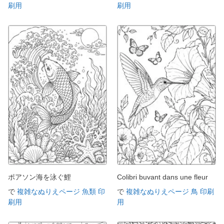
刷用
刷用
ポアソン海を泳ぐ鯉
Colibri buvant dans une fleur
で
複雑なぬりえページ 魚類 印
で
複雑なぬりえページ 鳥 印刷
刷用
用