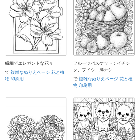
繊細でエレガントな花々
フルーツバスケット：イチジ
ク、ブドウ、洋ナシ
で
複雑なぬりえページ 花と植
物 印刷用
で
複雑なぬりえページ 花と植
物 印刷用