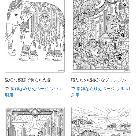
繊細な模様で飾られた象
猿たちの機械的なジャングル
で
複雑なぬりえページ ゾウ 印
で
複雑なぬりえページ サル 印
刷用
刷用