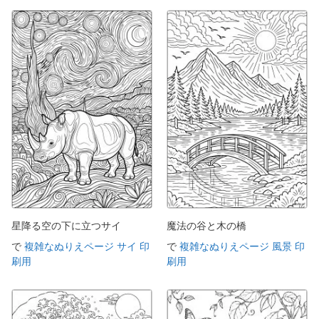
星降る空の下に立つサイ
魔法の谷と木の橋
で
複雑なぬりえページ サイ 印
で
複雑なぬりえページ 風景 印
刷用
刷用