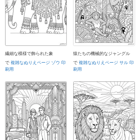
繊細な模様で飾られた象
猿たちの機械的なジャングル
で
複雑なぬりえページ ゾウ 印
で
複雑なぬりえページ サル 印
刷用
刷用