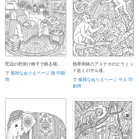
窓辺の肘掛け椅子で眠る猫。
熱帯雨林のアステカのピラミッ
ド近くのサル達。
で
複雑なぬりえページ 猫 印刷
用
で
複雑なぬりえページ サル 印
刷用