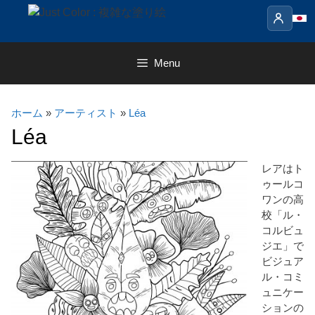
Skip
to
content
Menu
ホーム
»
アーティスト
»
Léa
Léa
レアはト
ゥールコ
ワンの高
校「ル・
コルビュ
ジエ」で
ビジュア
ル・コミ
ュニケー
ションの