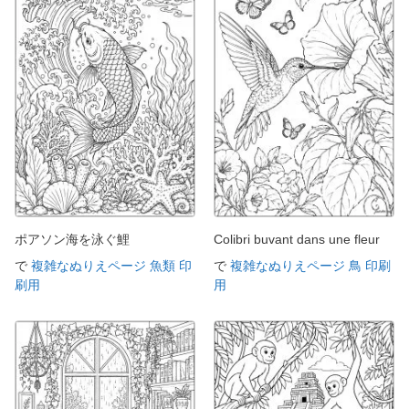
ポアソン海を泳ぐ鯉
Colibri buvant dans une fleur
で
複雑なぬりえページ 魚類 印
で
複雑なぬりえページ 鳥 印刷
刷用
用