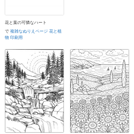
花と葉の可憐なハート
で
複雑なぬりえページ 花と植
物 印刷用