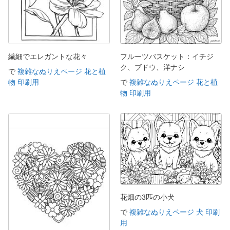
繊細でエレガントな花々
フルーツバスケット：イチジ
ク、ブドウ、洋ナシ
で
複雑なぬりえページ 花と植
物 印刷用
で
複雑なぬりえページ 花と植
物 印刷用
花畑の3匹の小犬
で
複雑なぬりえページ 犬 印刷
用