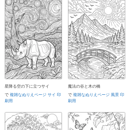
星降る空の下に立つサイ
魔法の谷と木の橋
で
複雑なぬりえページ サイ 印
で
複雑なぬりえページ 風景 印
刷用
刷用