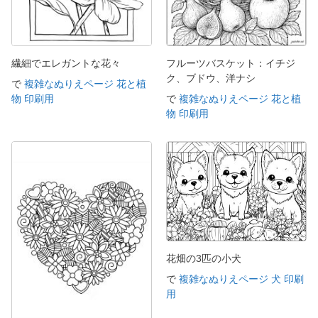
繊細でエレガントな花々
フルーツバスケット：イチジ
ク、ブドウ、洋ナシ
で
複雑なぬりえページ 花と植
物 印刷用
で
複雑なぬりえページ 花と植
物 印刷用
花畑の3匹の小犬
で
複雑なぬりえページ 犬 印刷
用