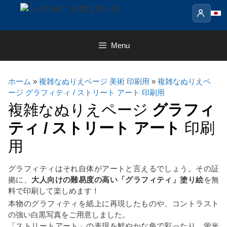
Skip
to
content
Menu
ホーム
»
複雑なぬりえページ 美術 印刷用
»
複雑なぬりえペ
ージ グラフィティ / ストリート アート 印刷用
複雑なぬりえページ
グラフィ
ティ / ストリート アート
印刷
用
グラフィティはそれ自体がアートと言えるでしょう。その証
拠に、
大人向けの難易度の高い「グラフィティ」塗り絵
を無
料で印刷して楽しめます！
本物のグラフィティを紙上に再現したものや、コントラスト
の強い白黒写真をご用意しました。
「ストリートアート」の表現を鮮やかな色で彩ったり、蛍光