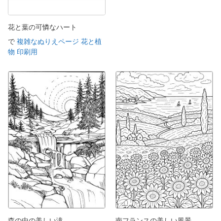
花と葉の可憐なハート
で
複雑なぬりえページ 花と植
物 印刷用
森の中の美しい滝
南フランスの美しい風景