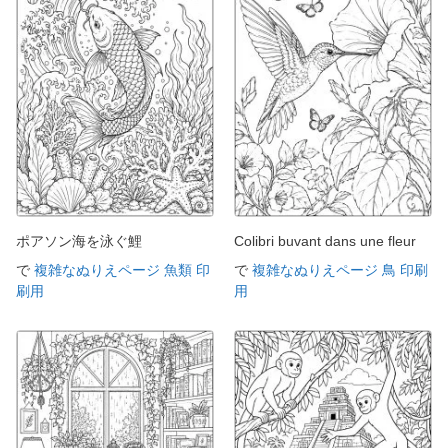
ポアソン海を泳ぐ鯉
Colibri buvant dans une fleur
で
複雑なぬりえページ 魚類 印
で
複雑なぬりえページ 鳥 印刷
刷用
用