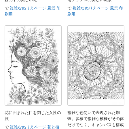
で
複雑なぬりえページ 風景 印
で
複雑なぬりえページ 風景 印
刷用
刷用
花に囲まれた目を閉じた女性の
複雑な色使いで表現された蜘
顔
蛛。多様で複雑な模様がその体
だけでなく、キャンバスも構成
で
複雑なぬりえページ 花と植