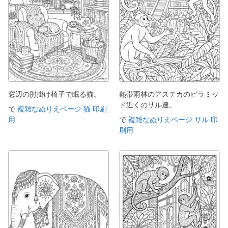
窓辺の肘掛け椅子で眠る猫。
熱帯雨林のアステカのピラミッ
ド近くのサル達。
で
複雑なぬりえページ 猫 印刷
用
で
複雑なぬりえページ サル 印
刷用