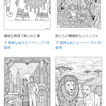
繊細な模様で飾られた象
猿たちの機械的なジャングル
で
複雑なぬりえページ ゾウ 印
で
複雑なぬりえページ サル 印
刷用
刷用