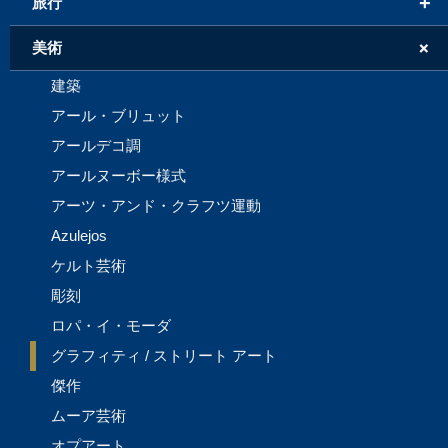
+
旅行
+
美術
建築
アール・ブリュット
アールデコ調
アールヌーボー様式
アーツ・アンド・クラフツ運動
Azulejos
ケルト芸術
彫刻
ロパ・イ・モーダ
グラフィティ / ストリート アート
傑作
ムーア芸術
オプアート