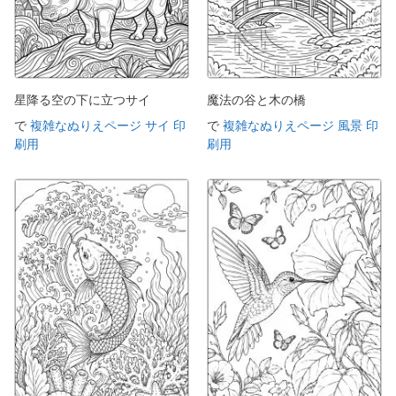
星降る空の下に立つサイ
魔法の谷と木の橋
で
複雑なぬりえページ サイ 印
で
複雑なぬりえページ 風景 印
刷用
刷用