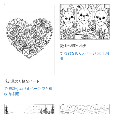
花畑の3匹の小犬
で
複雑なぬりえページ 犬 印刷
用
花と葉の可憐なハート
で
複雑なぬりえページ 花と植
物 印刷用