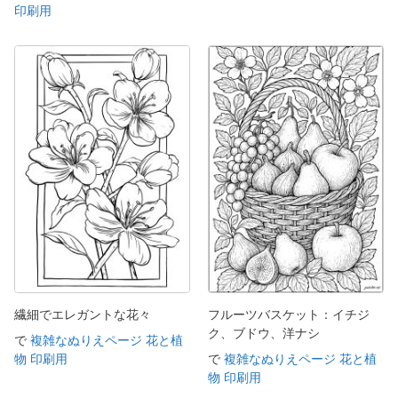
印刷用
繊細でエレガントな花々
フルーツバスケット：イチジ
ク、ブドウ、洋ナシ
で
複雑なぬりえページ 花と植
物 印刷用
で
複雑なぬりえページ 花と植
物 印刷用