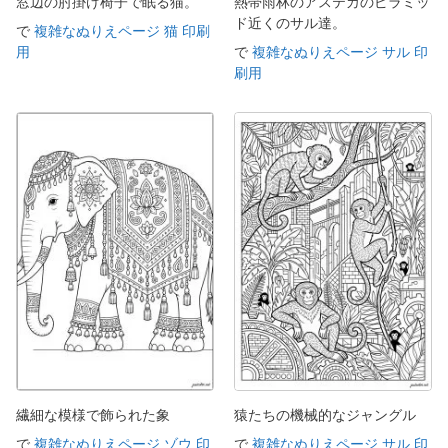
窓辺の肘掛け椅子で眠る猫。
熱帯雨林のアステカのピラミッ
ド近くのサル達。
で
複雑なぬりえページ 猫 印刷
用
で
複雑なぬりえページ サル 印
刷用
繊細な模様で飾られた象
猿たちの機械的なジャングル
で
複雑なぬりえページ ゾウ 印
で
複雑なぬりえページ サル 印