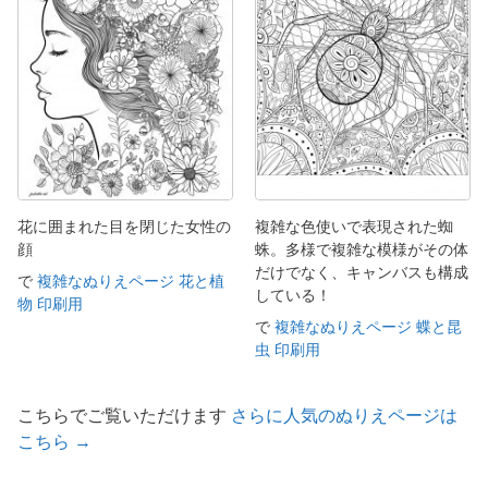
花に囲まれた目を閉じた女性の
複雑な色使いで表現された蜘
顔
蛛。多様で複雑な模様がその体
だけでなく、キャンバスも構成
で
複雑なぬりえページ 花と植
している！
物 印刷用
で
複雑なぬりえページ 蝶と昆
虫 印刷用
こちらでご覧いただけます
さらに人気のぬりえページは
こちら →