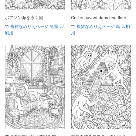
ポアソン海を泳ぐ鯉
Colibri buvant dans une fleur
で
複雑なぬりえページ 魚類 印
で
複雑なぬりえページ 鳥 印刷
刷用
用