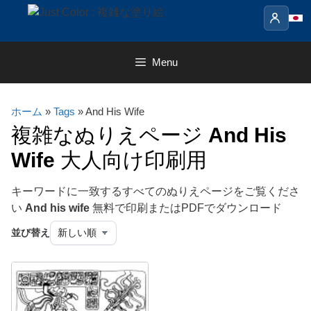
Skip
to
content
Menu
ホーム
»
Tags
» And His Wife
複雑なぬりえページ
And His
Wife
大人向け印刷用
キーワードに一致するすべてのぬりえページをご覧くださ
い
And his wife
無料で印刷またはPDFでダウンロード
並び替え