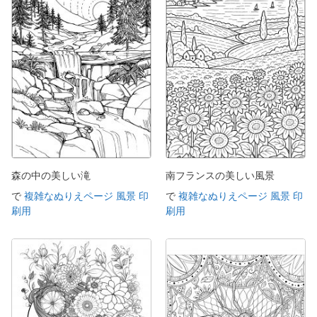
森の中の美しい滝
南フランスの美しい風景
で
複雑なぬりえページ 風景 印
で
複雑なぬりえページ 風景 印
刷用
刷用