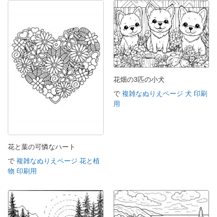
花畑の3匹の小犬
で
複雑なぬりえページ 犬 印刷
用
花と葉の可憐なハート
で
複雑なぬりえページ 花と植
物 印刷用