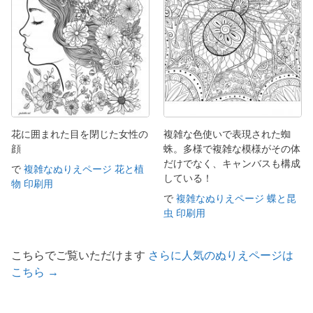
花に囲まれた目を閉じた女性の
複雑な色使いで表現された蜘
顔
蛛。多様で複雑な模様がその体
だけでなく、キャンバスも構成
で
複雑なぬりえページ 花と植
している！
物 印刷用
で
複雑なぬりえページ 蝶と昆
虫 印刷用
こちらでご覧いただけます
さらに人気のぬりえページは
こちら →