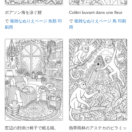
ポアソン海を泳ぐ鯉
Colibri buvant dans une fleur
で
複雑なぬりえページ 魚類 印
で
複雑なぬりえページ 鳥 印刷
刷用
用
窓辺の肘掛け椅子で眠る猫。
熱帯雨林のアステカのピラミッ