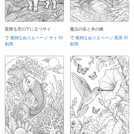
星降る空の下に立つサイ
魔法の谷と木の橋
で
複雑なぬりえページ サイ 印
で
複雑なぬりえページ 風景 印
刷用
刷用