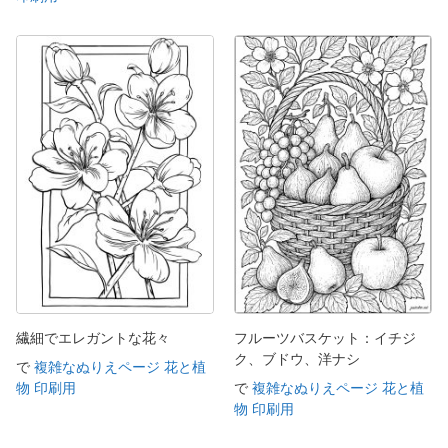
繊細でエレガントな花々
フルーツバスケット：イチジ
ク、ブドウ、洋ナシ
で
複雑なぬりえページ 花と植
物 印刷用
で
複雑なぬりえページ 花と植
物 印刷用