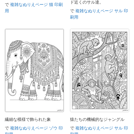
ド近くのサル達。
で
複雑なぬりえページ 猫 印刷
用
で
複雑なぬりえページ サル 印
刷用
繊細な模様で飾られた象
猿たちの機械的なジャングル
で
複雑なぬりえページ ゾウ 印
で
複雑なぬりえページ サル 印