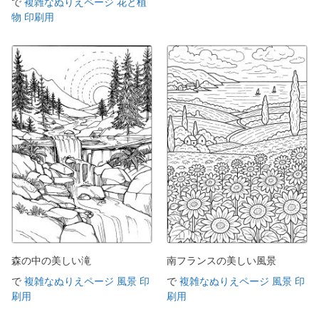
で
複雑なぬりえページ 花と植
物 印刷用
森の中の美しい滝
南フランスの美しい風景
で
複雑なぬりえページ 風景 印
で
複雑なぬりえページ 風景 印
刷用
刷用