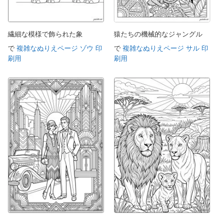
繊細な模様で飾られた象
猿たちの機械的なジャングル
で
複雑なぬりえページ ゾウ 印
で
複雑なぬりえページ サル 印
刷用
刷用