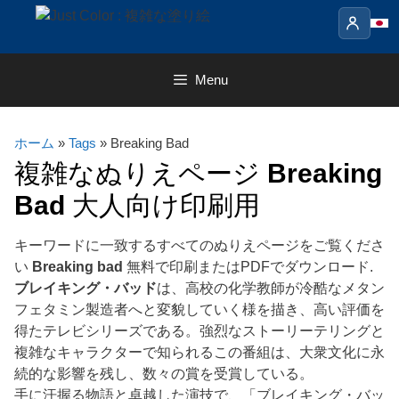
Skip
to
content
Menu
ホーム
»
Tags
» Breaking Bad
複雑なぬりえページ
Breaking
Bad
大人向け印刷用
キーワードに一致するすべてのぬりえページをご覧くださ
い
Breaking bad
無料で印刷またはPDFでダウンロード.
ブレイキング・バッド
は、高校の化学教師が冷酷なメタン
フェタミン製造者へと変貌していく様を描き、高い評価を
得たテレビシリーズである。強烈なストーリーテリングと
複雑なキャラクターで知られるこの番組は、大衆文化に永
続的な影響を残し、数々の賞を受賞している。
手に汗握る物語と卓越した演技で、「ブレイキング・バッ