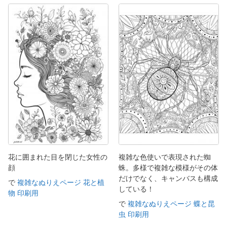
花に囲まれた目を閉じた女性の
複雑な色使いで表現された蜘
顔
蛛。多様で複雑な模様がその体
だけでなく、キャンバスも構成
で
複雑なぬりえページ 花と植
している！
物 印刷用
で
複雑なぬりえページ 蝶と昆
虫 印刷用