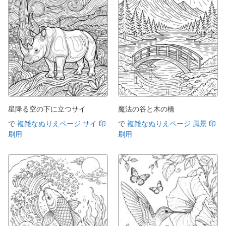
星降る空の下に立つサイ
魔法の谷と木の橋
で
複雑なぬりえページ サイ 印
で
複雑なぬりえページ 風景 印
刷用
刷用