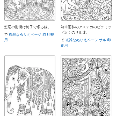
窓辺の肘掛け椅子で眠る猫。
熱帯雨林のアステカのピラミッ
ド近くのサル達。
で
複雑なぬりえページ 猫 印刷
用
で
複雑なぬりえページ サル 印
刷用