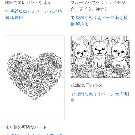
繊細でエレガントな花々
フルーツバスケット：イチジ
ク、ブドウ、洋ナシ
で
複雑なぬりえページ 花と植
物 印刷用
で
複雑なぬりえページ 花と植
物 印刷用
花畑の3匹の小犬
で
複雑なぬりえページ 犬 印刷
用
花と葉の可憐なハート