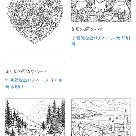
花畑の3匹の小犬
で
複雑なぬりえページ 犬 印刷
用
花と葉の可憐なハート
で
複雑なぬりえページ 花と植
物 印刷用