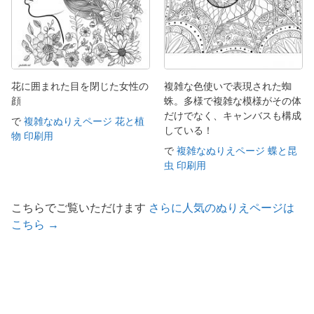
花に囲まれた目を閉じた女性の
複雑な色使いで表現された蜘
顔
蛛。多様で複雑な模様がその体
だけでなく、キャンバスも構成
で
複雑なぬりえページ 花と植
している！
物 印刷用
で
複雑なぬりえページ 蝶と昆
虫 印刷用
こちらでご覧いただけます
さらに人気のぬりえページは
こちら →