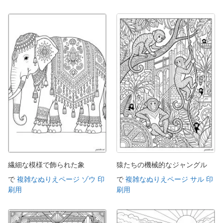
繊細な模様で飾られた象
猿たちの機械的なジャングル
で
複雑なぬりえページ ゾウ 印
で
複雑なぬりえページ サル 印
刷用
刷用