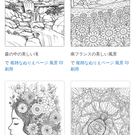
森の中の美しい滝
南フランスの美しい風景
で
複雑なぬりえページ 風景 印
で
複雑なぬりえページ 風景 印
刷用
刷用