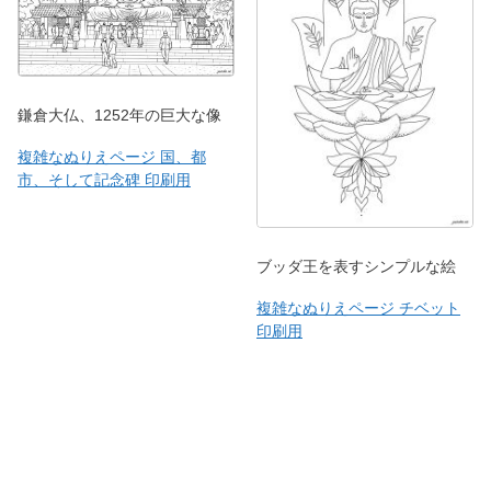
鎌倉大仏、1252年の巨大な像
複雑なぬりえページ 国、都
市、そして記念碑 印刷用
ブッダ王を表すシンプルな絵
複雑なぬりえページ チベット
印刷用