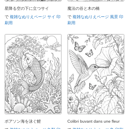
星降る空の下に立つサイ
魔法の谷と木の橋
で
複雑なぬりえページ サイ 印
で
複雑なぬりえページ 風景 印
刷用
刷用
ポアソン海を泳ぐ鯉
Colibri buvant dans une fleur