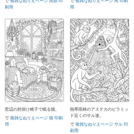
で
複雑なぬりえページ 魚類 印
で
複雑なぬりえページ 鳥 印刷
刷用
用
窓辺の肘掛け椅子で眠る猫。
熱帯雨林のアステカのピラミッ
ド近くのサル達。
で
複雑なぬりえページ 猫 印刷
用
で
複雑なぬりえページ サル 印
刷用