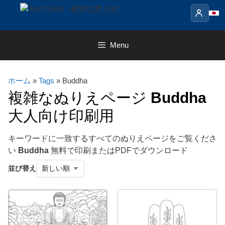
Skip
to
content
Menu
ホーム
»
Tags
» Buddha
複雑なぬりえページ
Buddha
大人向け印刷用
キーワードに一致するすべてのぬりえページをご覧くださ
い
Buddha
無料で印刷またはPDFでダウンロード
並び替え