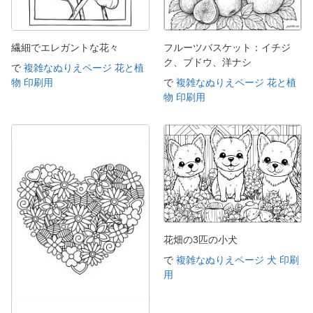
繊細でエレガントな花々
フルーツバスケット：イチジ
ク、ブドウ、洋ナシ
で
複雑なぬりえページ 花と植
物 印刷用
で
複雑なぬりえページ 花と植
物 印刷用
花畑の3匹の小犬
で
複雑なぬりえページ 犬 印刷
用