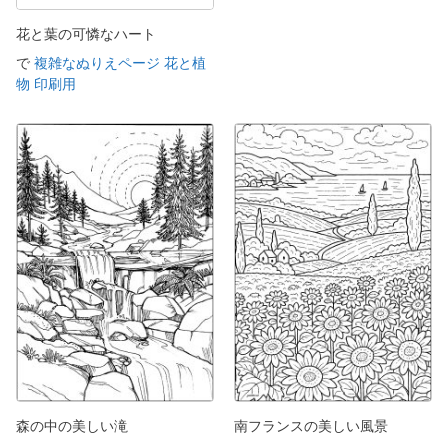
花と葉の可憐なハート
で
複雑なぬりえページ 花と植
物 印刷用
森の中の美しい滝
南フランスの美しい風景