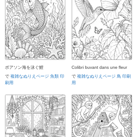
ポアソン海を泳ぐ鯉
Colibri buvant dans une fleur
で
複雑なぬりえページ 魚類 印
で
複雑なぬりえページ 鳥 印刷
刷用
用