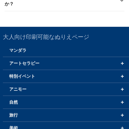
か？
大人向け印刷可能なぬりえページ
マンダラ
+
アートセラピー
+
特別イベント
+
アニモー
+
自然
+
旅行
+
美術