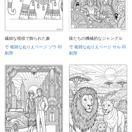
繊細な模様で飾られた象
猿たちの機械的なジャングル
で
複雑なぬりえページ ゾウ 印
で
複雑なぬりえページ サル 印
刷用
刷用