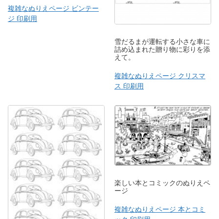
複雑なぬりえページ ビンテー
ジ 印刷用
雪だるまが運転する小さな車に
詰め込まれた贈り物に彩りを添
えて。
複雑なぬりえページ クリスマ
ス 印刷用
楽しい本とコミックのぬりえペ
ージ
複雑なぬりえページ 本とコミ