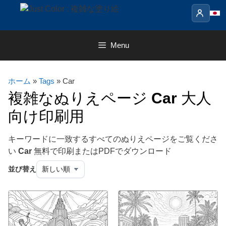
Skip
to
content
Menu
ホーム
»
Tags
» Car
複雑なぬりえページ
Car
大人
向け印刷用
キーワードに一致するすべてのぬりえページをご覧くださ
い
Car
無料で印刷またはPDFでダウンロード
並び替え