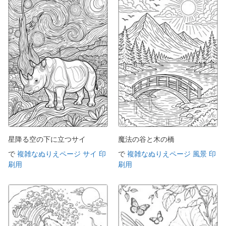
星降る空の下に立つサイ
魔法の谷と木の橋
で
複雑なぬりえページ サイ 印
で
複雑なぬりえページ 風景 印
刷用
刷用