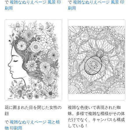
で
複雑なぬりえページ 風景 印
で
複雑なぬりえページ 風景 印
刷用
刷用
花に囲まれた目を閉じた女性の
複雑な色使いで表現された蜘
顔
蛛。多様で複雑な模様がその体
だけでなく、キャンバスも構成
で
複雑なぬりえページ 花と植
している！
物 印刷用