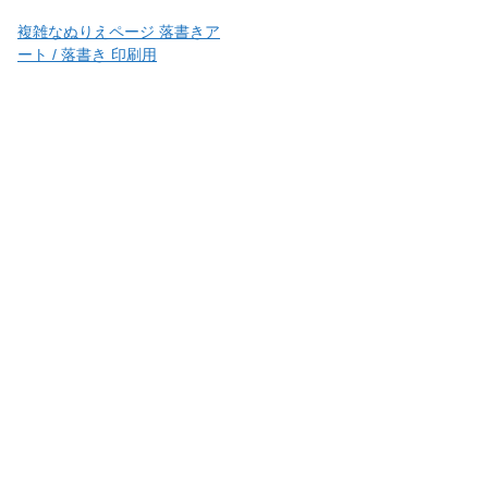
複雑なぬりえページ 落書きア
ート / 落書き 印刷用