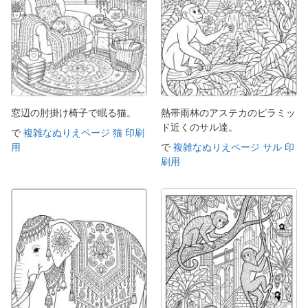
窓辺の肘掛け椅子で眠る猫。
熱帯雨林のアステカのピラミッ
ド近くのサル達。
で
複雑なぬりえページ 猫 印刷
用
で
複雑なぬりえページ サル 印
刷用