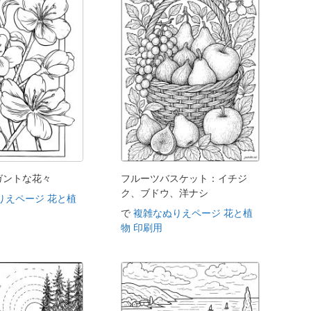
ガントな花々
フルーツバスケット：イチジ
ク、ブドウ、洋ナシ
りえページ 花と植
で
複雑なぬりえページ 花と植
物 印刷用