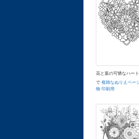
花と葉の可憐なハー
で
複雑なぬりえページ
物 印刷用