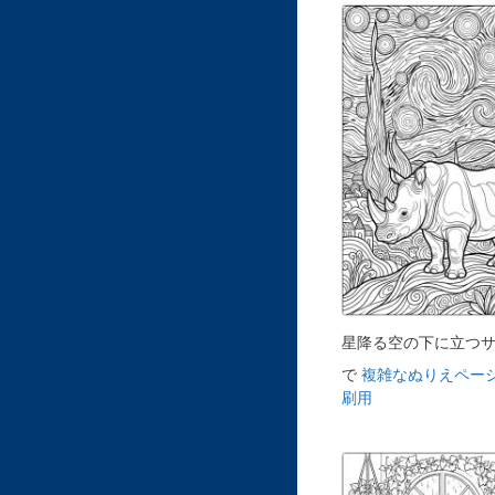
星降る空の下に立つ
で
複雑なぬりえページ
刷用