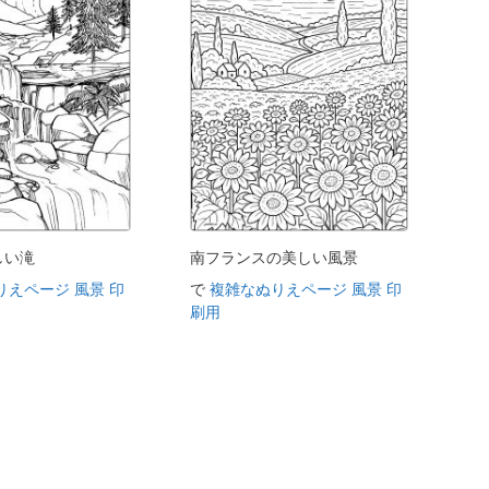
しい滝
南フランスの美しい風景
りえページ 風景 印
で
複雑なぬりえページ 風景 印
刷用