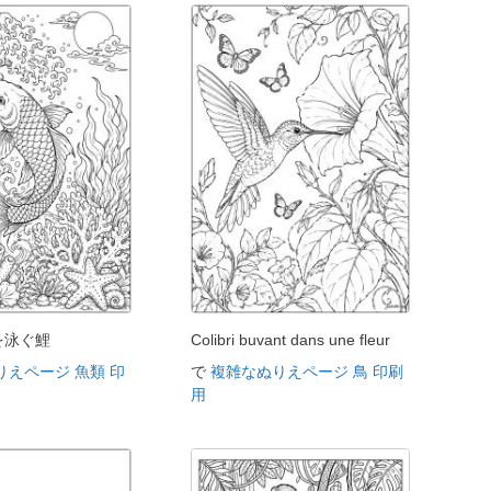
を泳ぐ鯉
Colibri buvant dans une fleur
りえページ 魚類 印
で
複雑なぬりえページ 鳥 印刷
用