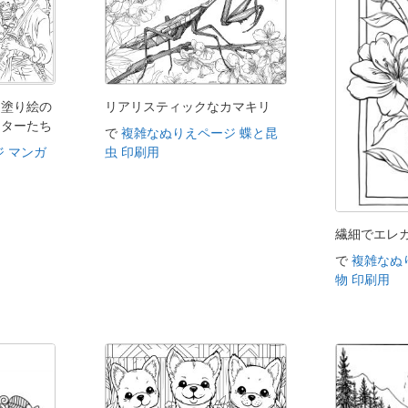
た塗り絵の
リアリスティックなカマキリ
クターたち
で
複雑なぬりえページ 蝶と昆
 マンガ
虫 印刷用
繊細でエレ
で
複雑なぬ
物 印刷用