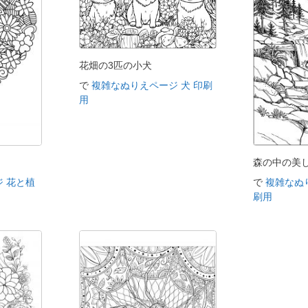
花畑の3匹の小犬
で
複雑なぬりえページ 犬 印刷
用
ト
森の中の美
 花と植
で
複雑なぬ
刷用