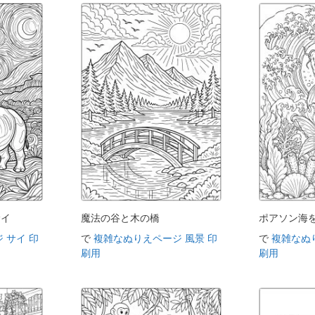
サイ
魔法の谷と木の橋
ポアソン海
 サイ 印
で
複雑なぬりえページ 風景 印
で
複雑なぬ
刷用
刷用