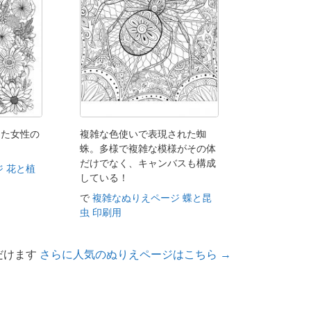
じた女性の
複雑な色使いで表現された蜘
蛛。多様で複雑な模様がその体
だけでなく、キャンバスも構成
 花と植
している！
で
複雑なぬりえページ 蝶と昆
虫 印刷用
だけます
さらに人気のぬりえページはこちら →