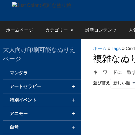
Skip
to
content
ホームページ
カテゴリー
最新コンテンツ
人
ホーム
»
Tags
» Cind
大人向け印刷可能なぬりえ
複雑なぬ
ページ
キーワードに一致
マンダラ
並び替え
+
アートセラピー
+
特別イベント
+
アニモー
+
自然