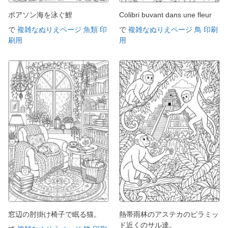
ポアソン海を泳ぐ鯉
Colibri buvant dans une fleur
で
複雑なぬりえページ 魚類 印
で
複雑なぬりえページ 鳥 印刷
刷用
用
窓辺の肘掛け椅子で眠る猫。
熱帯雨林のアステカのピラミッ
ド近くのサル達。