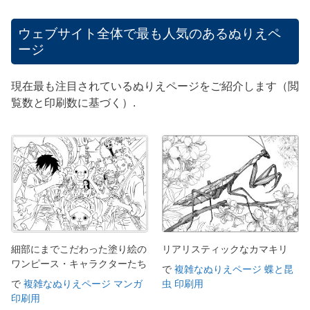
ウェブサイト全体で最も人気のあるぬりえペ
ージ
現在最も注目されているぬりえページをご紹介します（閲
覧数と印刷数に基づく）.
細部にまでこだわった塗り絵の
リアリスティックなカマキリ
ワンピース・キャラクターたち
で
複雑なぬりえページ 蝶と昆
で
複雑なぬりえページ マンガ
虫 印刷用
印刷用