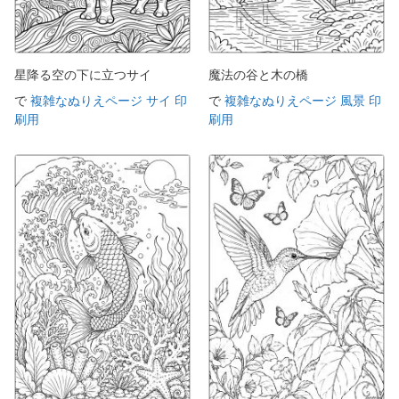
星降る空の下に立つサイ
魔法の谷と木の橋
で
複雑なぬりえページ サイ 印
で
複雑なぬりえページ 風景 印
刷用
刷用