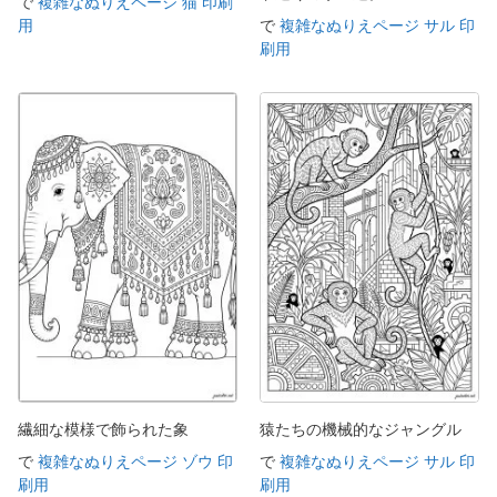
で
複雑なぬりえページ 猫 印刷
用
で
複雑なぬりえページ サル 印
刷用
繊細な模様で飾られた象
猿たちの機械的なジャングル
で
複雑なぬりえページ ゾウ 印
で
複雑なぬりえページ サル 印
刷用
刷用