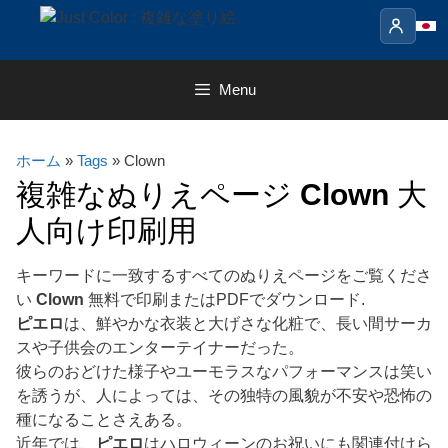
Skip
to
content
Menu
ホーム
»
Tags
» Clown
複雑なぬりえページ
Clown
大
人向け印刷用
キーワードに一致するすべてのぬりえページをご覧くださ
い
Clown
無料で印刷またはPDFでダウンロード.
ピエロ
は、鮮やかな衣装と大げさな化粧で、長い間サーカ
スや子供会のエンターテイナーだった。
彼らのおどけた様子やユーモラスなパフォーマンスは笑い
を誘うが、人によっては、その独特の風貌が不安や恐怖の
種になることさえある。
近年では、
ピエロ
はハロウィーンのお祝いにも関連付けら