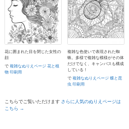
花に囲まれた目を閉じた女性の
複雑な色使いで表現された蜘
顔
蛛。多様で複雑な模様がその体
だけでなく、キャンバスも構成
で
複雑なぬりえページ 花と植
している！
物 印刷用
で
複雑なぬりえページ 蝶と昆
虫 印刷用
こちらでご覧いただけます
さらに人気のぬりえページは
こちら →