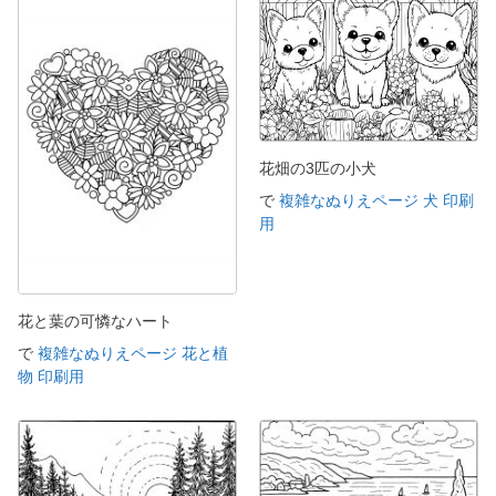
花畑の3匹の小犬
で
複雑なぬりえページ 犬 印刷
用
花と葉の可憐なハート
で
複雑なぬりえページ 花と植
物 印刷用