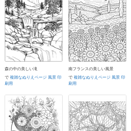
森の中の美しい滝
南フランスの美しい風景
で
複雑なぬりえページ 風景 印
で
複雑なぬりえページ 風景 印
刷用
刷用