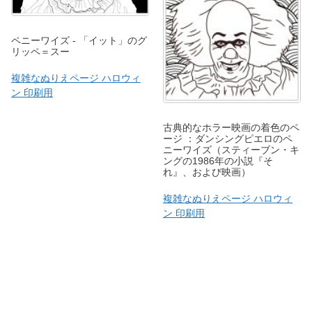
ペニーワイズ - 「イット」のグ
リッペ＝スー
複雑なぬりえページ ハロウィ
ン 印刷用
古典的なホラー映画の着色のペ
ージ ：ダンシングピエロのペ
ニーワイズ（スティーブン・キ
ングの1986年の小説『そ
れ』、および映画）
複雑なぬりえページ ハロウィ
ン 印刷用