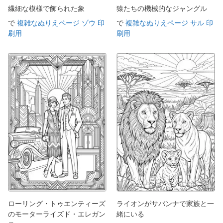
繊細な模様で飾られた象
猿たちの機械的なジャングル
で
複雑なぬりえページ ゾウ 印
で
複雑なぬりえページ サル 印
刷用
刷用
ローリング・トゥエンティーズ
ライオンがサバンナで家族と一
のモーターライズド・エレガン
緒にいる