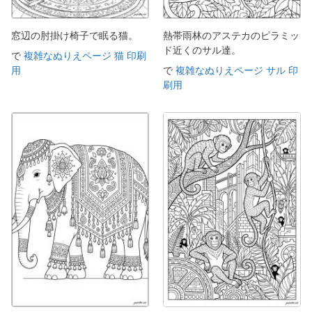
窓辺の肘掛け椅子で眠る猫。
熱帯雨林のアステカのピラミッ
ド近くのサル達。
で
複雑なぬりえページ 猫 印刷
用
で
複雑なぬりえページ サル 印
刷用