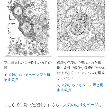
花に囲まれた目を閉じた女性の
複雑な色使いで表現された蜘
顔
蛛。多様で複雑な模様がその体
だけでなく、キャンバスも構成
で
複雑なぬりえページ 花と植
している！
物 印刷用
で
複雑なぬりえページ 蝶と昆
虫 印刷用
こちらでご覧いただけます
さらに人気のぬりえページは