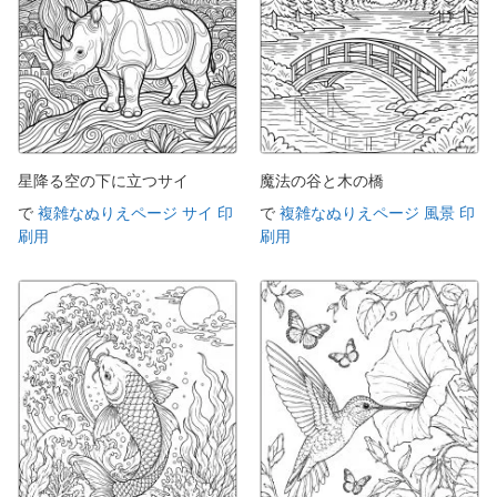
星降る空の下に立つサイ
魔法の谷と木の橋
で
複雑なぬりえページ サイ 印
で
複雑なぬりえページ 風景 印
刷用
刷用