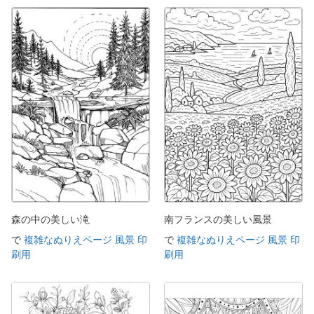
森の中の美しい滝
南フランスの美しい風景
で
複雑なぬりえページ 風景 印
で
複雑なぬりえページ 風景 印
刷用
刷用