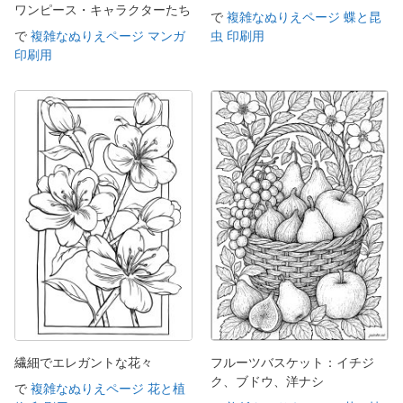
ワンピース・キャラクターたち
で
複雑なぬりえページ 蝶と昆
で
複雑なぬりえページ マンガ
虫 印刷用
印刷用
繊細でエレガントな花々
フルーツバスケット：イチジ
ク、ブドウ、洋ナシ
で
複雑なぬりえページ 花と植