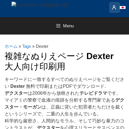
Skip
to
content
Menu
ホーム
»
Tags
» Dexter
複雑なぬりえページ
Dexter
大人向け印刷用
キーワードに一致するすべてのぬりえページをご覧くださ
い
Dexter
無料で印刷またはPDFでダウンロード.
デクスター
は2006年から放映された
テレビドラマ
です。
マイアミの警察で血液の痕跡を分析する専門家である
デク
スター・モーガン
は、正義に背いた犯罪者たちだけを裁く
というシリーズで、二重の人生を歩んでいる。
科学的な厳密さ、人間的なモラル、そして巧妙な暴力のコ
ントラストが、
デクスター
を心理スリラーとサスペンスの