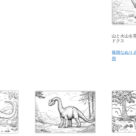
山と火山を
ドクス
複雑なぬりえ
用