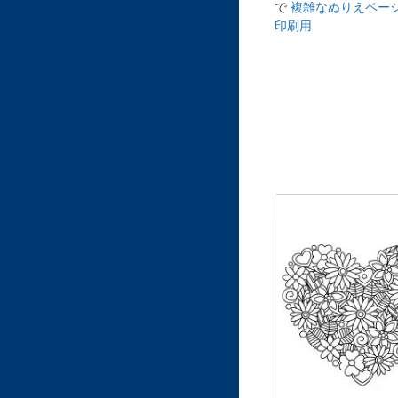
で
複雑なぬりえページ
印刷用