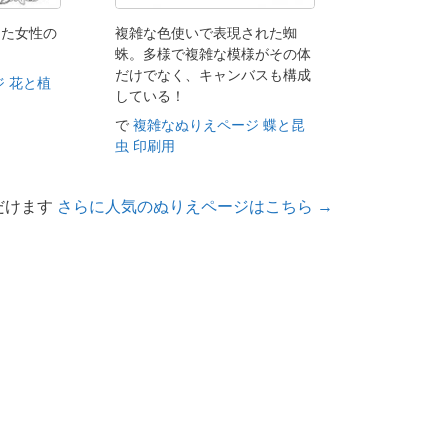
じた女性の
複雑な色使いで表現された蜘
蛛。多様で複雑な模様がその体
だけでなく、キャンバスも構成
 花と植
している！
で
複雑なぬりえページ 蝶と昆
虫 印刷用
だけます
さらに人気のぬりえページはこちら →