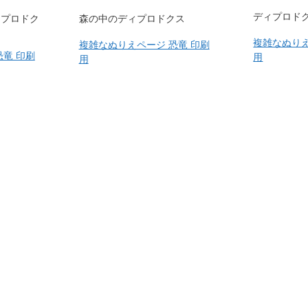
ディプロド
ィプロドク
森の中のディプロドクス
複雑なぬりえ
複雑なぬりえページ 恐竜 印刷
恐竜 印刷
用
用