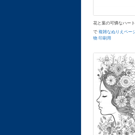
花と葉の可憐なハー
で
複雑なぬりえページ
物 印刷用