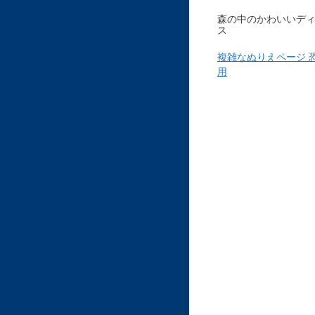
森の中のかわいいデ
ス
複雑なぬりえページ 
用