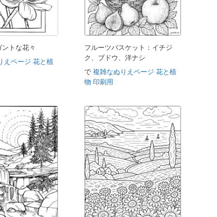
ガントな花々
フルーツバスケット：イチジ
ク、ブドウ、洋ナシ
りえページ 花と植
で
複雑なぬりえページ 花と植
物 印刷用