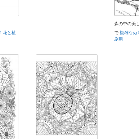
ト
森の中の美
 花と植
で
複雑なぬ
刷用