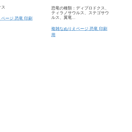
クス
恐竜の種類：ディプロドクス、
ティラノサウルス、ステゴサウ
ルス、翼竜...
ページ 恐竜 印刷
複雑なぬりえページ 恐竜 印刷
用