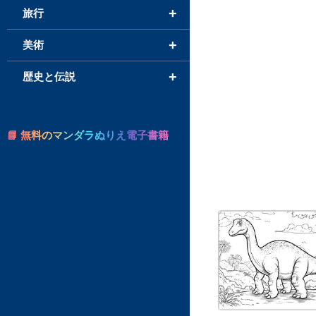
+
旅行
+
美術
+
歴史と伝説
📘 無料のマンダラぬりえ電子書籍