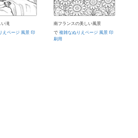
しい滝
南フランスの美しい風景
りえページ 風景 印
で
複雑なぬりえページ 風景 印
刷用