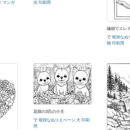
 マンガ
虫 印刷用
繊細でエレ
で
複雑なぬ
物 印刷用
花畑の3匹の小犬
で
複雑なぬりえページ 犬 印刷
用