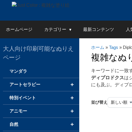
Skip
to
content
ホームページ
カテゴリー
最新コンテンツ
人
ホーム
»
Tags
» Dipl
大人向け印刷可能なぬりえ
複雑なぬ
ページ
キーワードに一致
マンダラ
ディプロドクス
は
+
アートセラピー
にも及ぶ。ディプ
+
特別イベント
並び替え
+
アニモー
+
自然