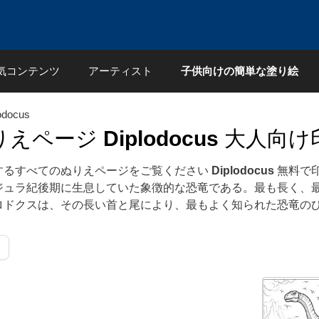
気コンテンツ
アーティスト
子供向けの簡単な塗り絵
odocus
りえページ
Diplodocus
大人向け
するすべてのぬりえページをご覧ください
Diplodocus
無料で印
ジュラ紀後期に生息していた象徴的な恐竜である。最も長く、最
ロドクスは、その長い首と尾により、最もよく知られた恐竜の