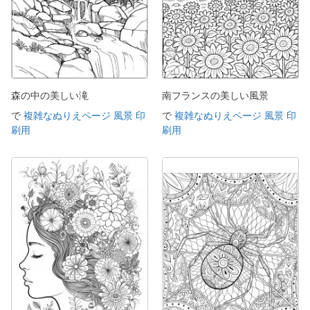
森の中の美しい滝
南フランスの美しい風景
で
複雑なぬりえページ 風景 印
で
複雑なぬりえページ 風景 印
刷用
刷用