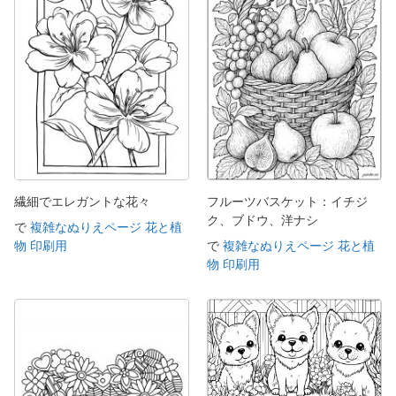
繊細でエレガントな花々
フルーツバスケット：イチジ
ク、ブドウ、洋ナシ
で
複雑なぬりえページ 花と植
物 印刷用
で
複雑なぬりえページ 花と植
物 印刷用