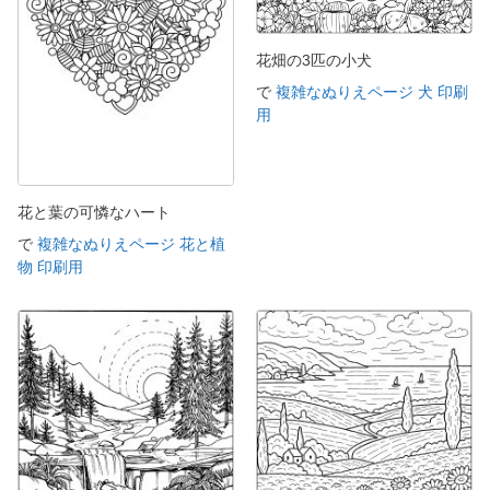
花畑の3匹の小犬
で
複雑なぬりえページ 犬 印刷
用
花と葉の可憐なハート
で
複雑なぬりえページ 花と植
物 印刷用