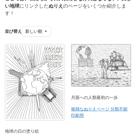
い地球
にリンクした
ぬりえ
のページをいくつか紹介しま
す！
並び替え
月面への人類最初の一歩
複雑なぬりえページ 分類不能
印刷用
地球の日の塗り絵