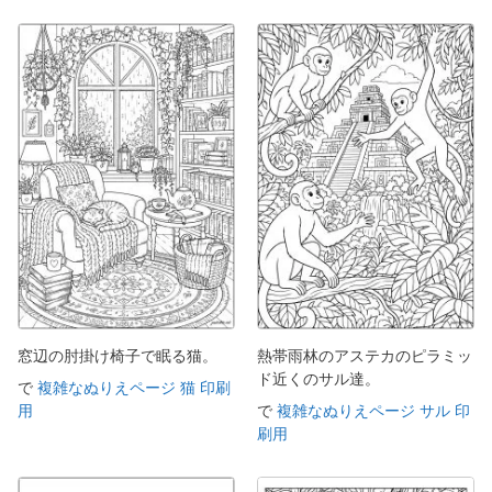
窓辺の肘掛け椅子で眠る猫。
熱帯雨林のアステカのピラミッ
ド近くのサル達。
で
複雑なぬりえページ 猫 印刷
用
で
複雑なぬりえページ サル 印
刷用