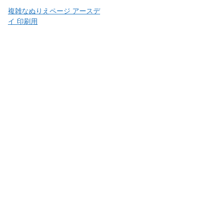
複雑なぬりえページ アースデ
イ 印刷用