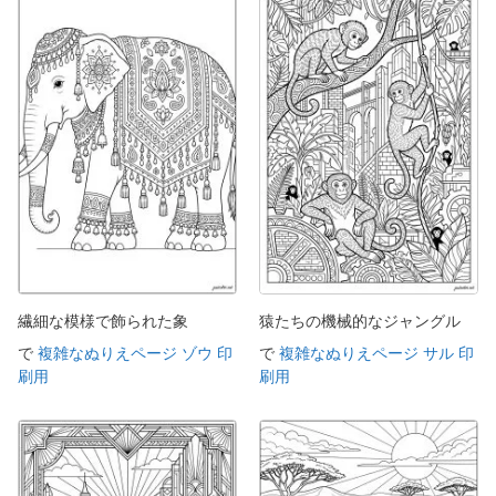
繊細な模様で飾られた象
猿たちの機械的なジャングル
で
複雑なぬりえページ ゾウ 印
で
複雑なぬりえページ サル 印
刷用
刷用