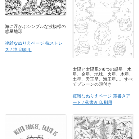
海に浮かぶシンプルな波模様の
惑星地球
複雑なぬりえページ 抗ストレ
ス / 禅 印刷用
太陽と太陽系の8つの惑星：水
星、金星、地球、火星、木星、
土星、天王星、海王星...。すべ
てプシーンの頭付き
複雑なぬりえページ 落書きア
ート / 落書き 印刷用