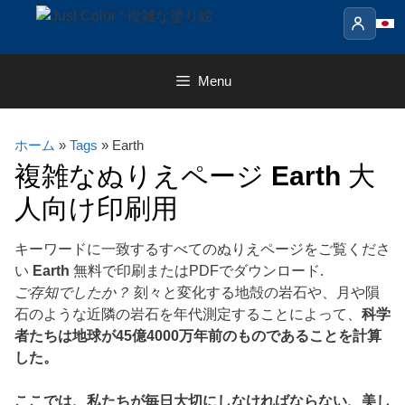
Skip
to
content
Menu
ホーム
»
Tags
» Earth
複雑なぬりえページ
Earth
大
人向け印刷用
キーワードに一致するすべてのぬりえページをご覧くださ
い
Earth
無料で印刷またはPDFでダウンロード.
ご存知でしたか？
刻々と変化する地殻の岩石や、月や隕
石のような近隣の岩石を年代測定することによって、
科学
者たちは地球が45億4000万年前のものであることを計算
した。
ここでは、私たちが毎日大切にしなければならない、美し