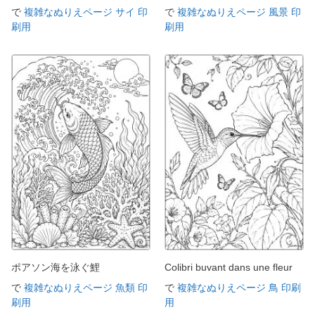
で
複雑なぬりえページ サイ 印
で
複雑なぬりえページ 風景 印
刷用
刷用
ポアソン海を泳ぐ鯉
Colibri buvant dans une fleur
で
複雑なぬりえページ 魚類 印
で
複雑なぬりえページ 鳥 印刷
刷用
用