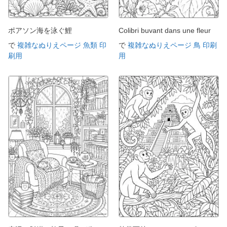
ポアソン海を泳ぐ鯉
Colibri buvant dans une fleur
で
複雑なぬりえページ 魚類 印
で
複雑なぬりえページ 鳥 印刷
刷用
用