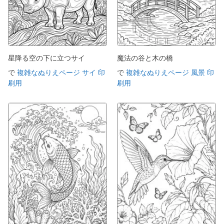
星降る空の下に立つサイ
魔法の谷と木の橋
で
複雑なぬりえページ サイ 印
で
複雑なぬりえページ 風景 印
刷用
刷用