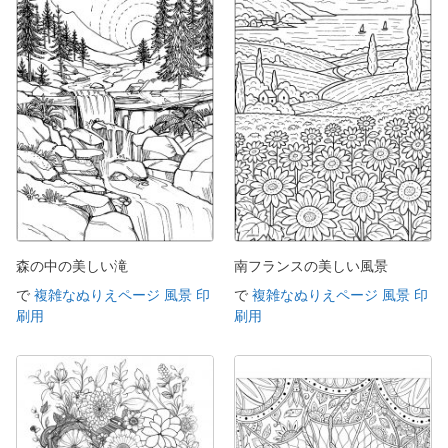
森の中の美しい滝
南フランスの美しい風景
で
複雑なぬりえページ 風景 印
で
複雑なぬりえページ 風景 印
刷用
刷用