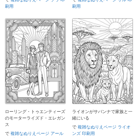
刷用
刷用
ローリング・トゥエンティーズ
ライオンがサバンナで家族と一
のモーターライズド・エレガン
緒にいる
ス
で
複雑なぬりえページ ライオ
で
複雑なぬりえページ アール
ンズ 印刷用