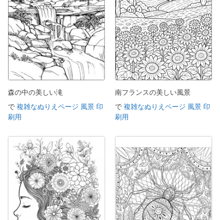
森の中の美しい滝
南フランスの美しい風景
で
複雑なぬりえページ 風景 印
で
複雑なぬりえページ 風景 印
刷用
刷用