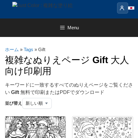
Skip
to
content
Menu
ホーム
»
Tags
» Gift
複雑なぬりえページ
Gift
大人
向け印刷用
キーワードに一致するすべてのぬりえページをご覧くださ
い
Gift
無料で印刷またはPDFでダウンロード
並び替え