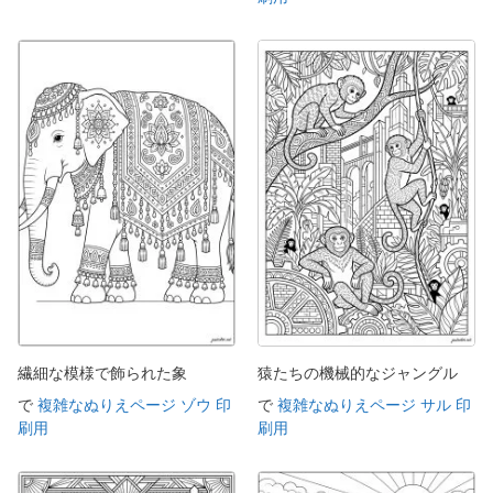
繊細な模様で飾られた象
猿たちの機械的なジャングル
で
複雑なぬりえページ ゾウ 印
で
複雑なぬりえページ サル 印
刷用
刷用