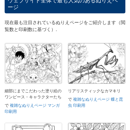
ウェブサイト全体で最も人気のあるぬりえペ
ージ
現在最も注目されているぬりえページをご紹介します（閲
覧数と印刷数に基づく）.
細部にまでこだわった塗り絵の
リアリスティックなカマキリ
ワンピース・キャラクターたち
で
複雑なぬりえページ 蝶と昆
で
複雑なぬりえページ マンガ
虫 印刷用
印刷用