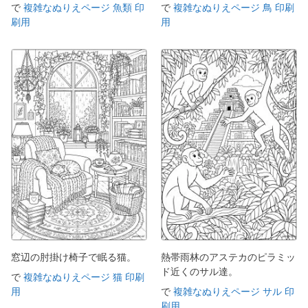
で
複雑なぬりえページ 魚類 印
で
複雑なぬりえページ 鳥 印刷
刷用
用
窓辺の肘掛け椅子で眠る猫。
熱帯雨林のアステカのピラミッ
ド近くのサル達。
で
複雑なぬりえページ 猫 印刷
用
で
複雑なぬりえページ サル 印
刷用