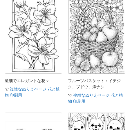
繊細でエレガントな花々
フルーツバスケット：イチジ
ク、ブドウ、洋ナシ
で
複雑なぬりえページ 花と植
物 印刷用
で
複雑なぬりえページ 花と植
物 印刷用