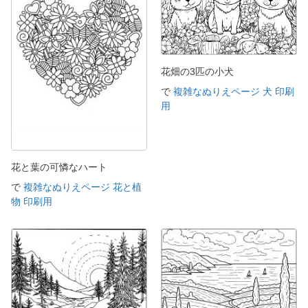
花畑の3匹の小犬
で
複雑なぬりえページ 犬 印刷
用
花と葉の可憐なハート
で
複雑なぬりえページ 花と植
物 印刷用