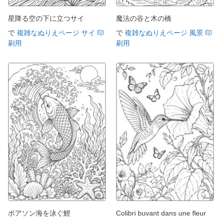
星降る空の下に立つサイ
魔法の谷と木の橋
で
複雑なぬりえページ サイ 印
で
複雑なぬりえページ 風景 印
刷用
刷用
ポアソン海を泳ぐ鯉
Colibri buvant dans une fleur