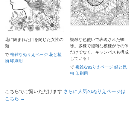
花に囲まれた目を閉じた女性の
複雑な色使いで表現された蜘
顔
蛛。多様で複雑な模様がその体
だけでなく、キャンバスも構成
で
複雑なぬりえページ 花と植
している！
物 印刷用
で
複雑なぬりえページ 蝶と昆
虫 印刷用
こちらでご覧いただけます
さらに人気のぬりえページは
こちら →