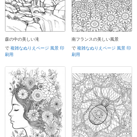
森の中の美しい滝
南フランスの美しい風景
で
複雑なぬりえページ 風景 印
で
複雑なぬりえページ 風景 印
刷用
刷用