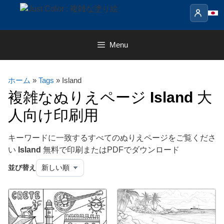
Skip
to
content
Menu
ホーム
»
Tags
» Island
複雑なぬりえページ
Island
大
人向け印刷用
キーワードに一致するすべてのぬりえページをご覧くださ
い
Island
無料で印刷またはPDFでダウンロード
並び替え