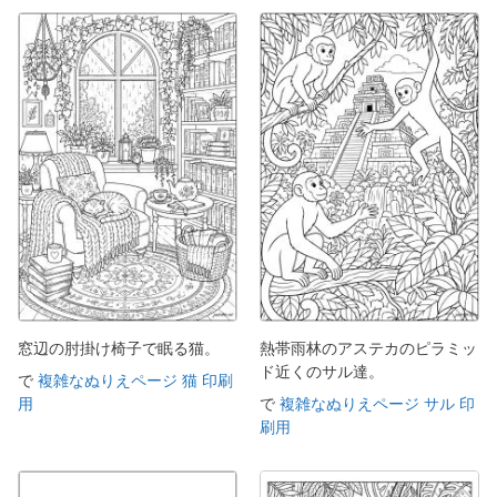
窓辺の肘掛け椅子で眠る猫。
熱帯雨林のアステカのピラミッ
ド近くのサル達。
で
複雑なぬりえページ 猫 印刷
用
で
複雑なぬりえページ サル 印
刷用