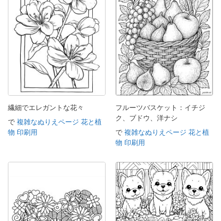
繊細でエレガントな花々
フルーツバスケット：イチジ
ク、ブドウ、洋ナシ
で
複雑なぬりえページ 花と植
物 印刷用
で
複雑なぬりえページ 花と植
物 印刷用