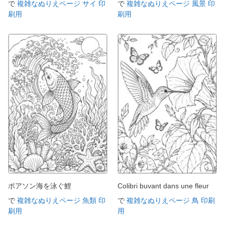
で
複雑なぬりえページ サイ 印
で
複雑なぬりえページ 風景 印
刷用
刷用
ポアソン海を泳ぐ鯉
Colibri buvant dans une fleur
で
複雑なぬりえページ 魚類 印
で
複雑なぬりえページ 鳥 印刷
刷用
用