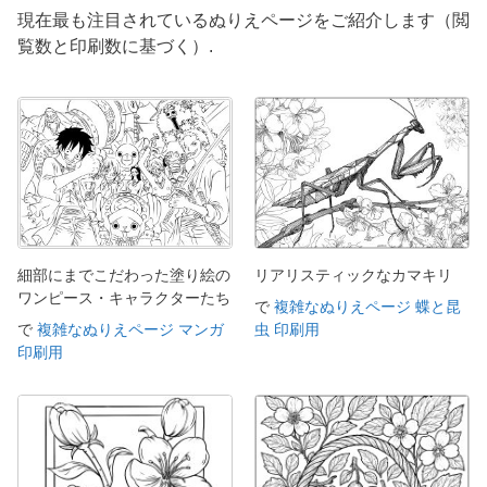
現在最も注目されているぬりえページをご紹介します（閲
覧数と印刷数に基づく）.
細部にまでこだわった塗り絵の
リアリスティックなカマキリ
ワンピース・キャラクターたち
で
複雑なぬりえページ 蝶と昆
で
複雑なぬりえページ マンガ
虫 印刷用
印刷用