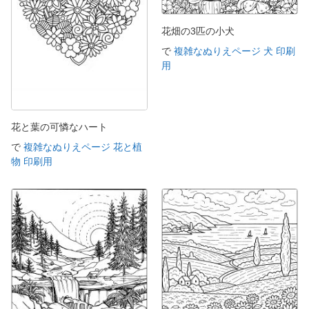
花畑の3匹の小犬
で
複雑なぬりえページ 犬 印刷
用
花と葉の可憐なハート
で
複雑なぬりえページ 花と植
物 印刷用