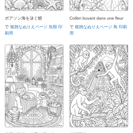
ポアソン海を泳ぐ鯉
Colibri buvant dans une fleur
で
複雑なぬりえページ 魚類 印
で
複雑なぬりえページ 鳥 印刷
刷用
用