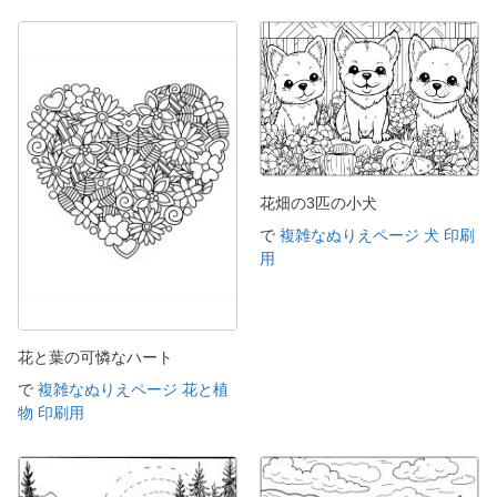
花畑の3匹の小犬
で
複雑なぬりえページ 犬 印刷
用
花と葉の可憐なハート
で
複雑なぬりえページ 花と植
物 印刷用