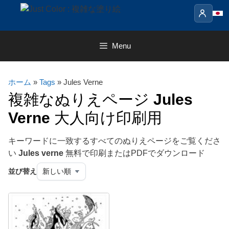
Skip
to
content
Menu
ホーム
»
Tags
» Jules Verne
複雑なぬりえページ
Jules
Verne
大人向け印刷用
キーワードに一致するすべてのぬりえページをご覧くださ
い
Jules verne
無料で印刷またはPDFでダウンロード
並び替え