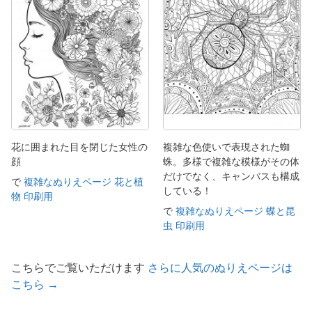
花に囲まれた目を閉じた女性の
複雑な色使いで表現された蜘
顔
蛛。多様で複雑な模様がその体
だけでなく、キャンバスも構成
で
複雑なぬりえページ 花と植
している！
物 印刷用
で
複雑なぬりえページ 蝶と昆
虫 印刷用
こちらでご覧いただけます
さらに人気のぬりえページは
こちら →