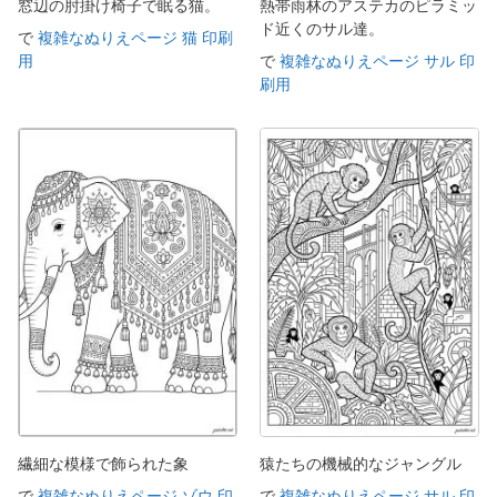
窓辺の肘掛け椅子で眠る猫。
熱帯雨林のアステカのピラミッ
ド近くのサル達。
で
複雑なぬりえページ 猫 印刷
用
で
複雑なぬりえページ サル 印
刷用
繊細な模様で飾られた象
猿たちの機械的なジャングル
で
複雑なぬりえページ ゾウ 印
で
複雑なぬりえページ サル 印