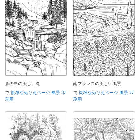
森の中の美しい滝
南フランスの美しい風景
で
複雑なぬりえページ 風景 印
で
複雑なぬりえページ 風景 印
刷用
刷用