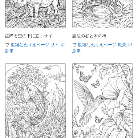
星降る空の下に立つサイ
魔法の谷と木の橋
で
複雑なぬりえページ サイ 印
で
複雑なぬりえページ 風景 印
刷用
刷用