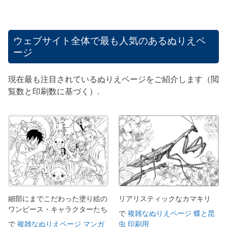
ウェブサイト全体で最も人気のあるぬりえペ
ージ
現在最も注目されているぬりえページをご紹介します（閲
覧数と印刷数に基づく）.
細部にまでこだわった塗り絵の
リアリスティックなカマキリ
ワンピース・キャラクターたち
で
複雑なぬりえページ 蝶と昆
で
複雑なぬりえページ マンガ
虫 印刷用