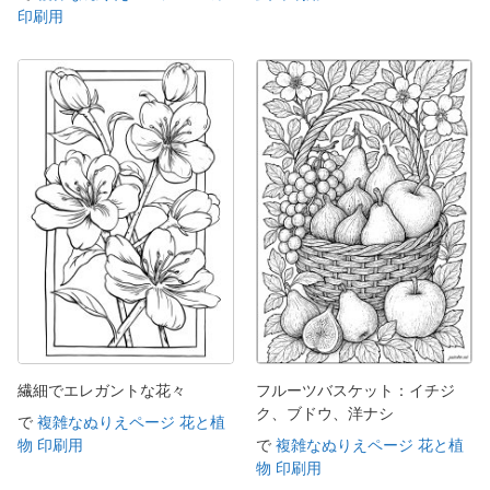
印刷用
繊細でエレガントな花々
フルーツバスケット：イチジ
ク、ブドウ、洋ナシ
で
複雑なぬりえページ 花と植
物 印刷用
で
複雑なぬりえページ 花と植
物 印刷用