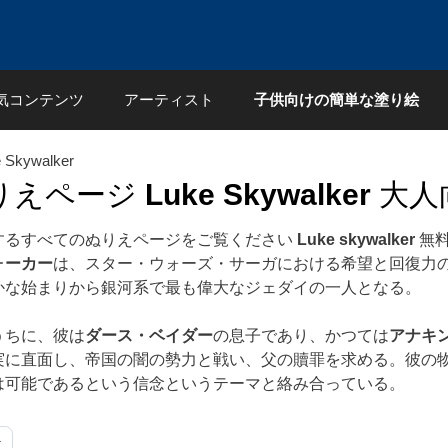
気コンテンツ
アーティスト
子供向けの簡単な塗り絵
 Skywalker
りえページ
Luke Skywalker
大人
するすべてのぬりえページをご覧ください
Luke skywalker
無料
ォーカー
は、スター・ウォーズ・サーガにおける希望と回復力
かな始まりから銀河系で最も偉大なジェダイの一人となる。
うちに、彼は
ダース・ベイダー
の息子であり、かつては
アナキ
実に直面し、帝国の闇の勢力と戦い、父の贖罪を求める。彼の
は可能であるという信念というテーマと絡み合っている。