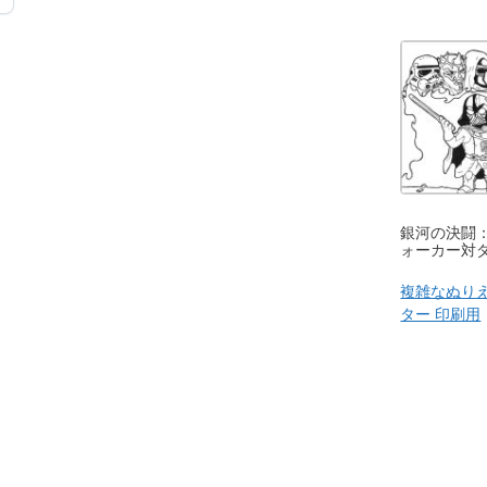
銀河の決闘
ォーカー対
複雑なぬり
ター 印刷用