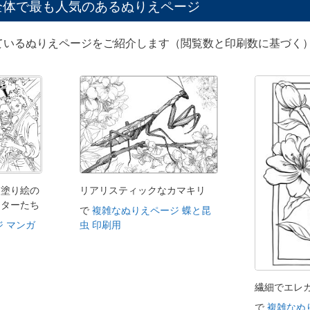
全体で最も人気のあるぬりえページ
ているぬりえページをご紹介します（閲覧数と印刷数に基づく）
た塗り絵の
リアリスティックなカマキリ
クターたち
で
複雑なぬりえページ 蝶と昆
 マンガ
虫 印刷用
繊細でエレ
で
複雑なぬ