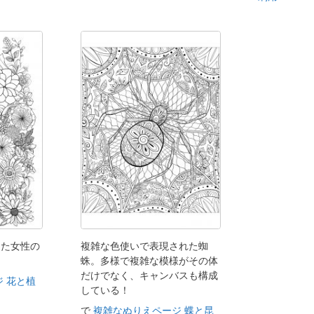
じた女性の
複雑な色使いで表現された蜘
蛛。多様で複雑な模様がその体
だけでなく、キャンバスも構成
 花と植
している！
で
複雑なぬりえページ 蝶と昆