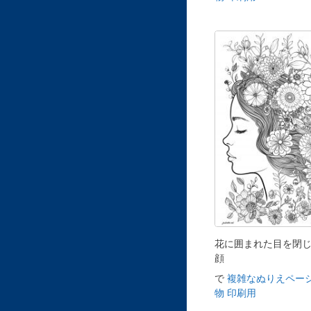
花に囲まれた目を閉
顔
で
複雑なぬりえページ
物 印刷用