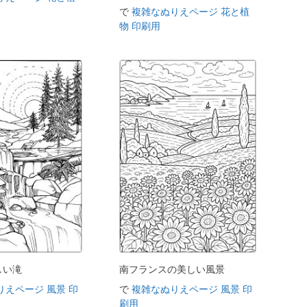
で
複雑なぬりえページ 花と植
物 印刷用
しい滝
南フランスの美しい風景
りえページ 風景 印
で
複雑なぬりえページ 風景 印
刷用