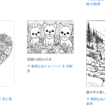
物 印刷用
花畑の3匹の小犬
で
複雑なぬりえページ 犬 印刷
用
ト
森の中の美
 花と植
で
複雑なぬ
刷用