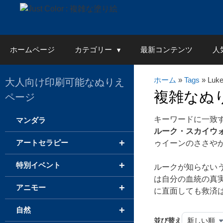
Skip
to
content
ホームページ
カテゴリー
最新コンテンツ
人
ホーム
»
Tags
» Luke
大人向け印刷可能なぬりえ
複雑なぬ
ページ
キーワードに一致
マンダラ
ルーク・スカイウ
+
アートセラピー
ゥイーンのささや
+
特別イベント
ルークが知らない
は自分の血統の真
+
アニモー
に直面しても救済
+
自然
並び替え