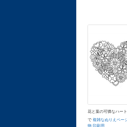
花と葉の可憐なハー
で
複雑なぬりえページ
物 印刷用