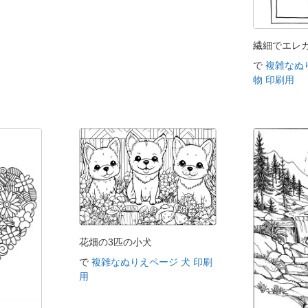
繊細でエレ
で
複雑なぬ
物 印刷用
花畑の3匹の小犬
で
複雑なぬりえページ 犬 印刷
用