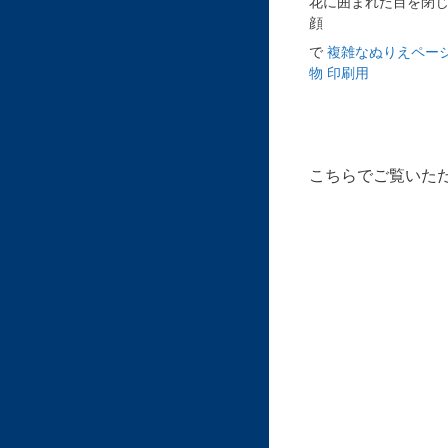
花に囲まれた目を閉
顔
で
複雑なぬりえページ
物 印刷用
こちらでご覧いた