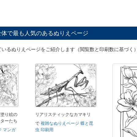
全体で最も人気のあるぬりえページ
ているぬりえページをご紹介します（閲覧数と印刷数に基づく）
た塗り絵の
リアリスティックなカマキリ
クターたち
で
複雑なぬりえページ 蝶と昆
 マンガ
虫 印刷用