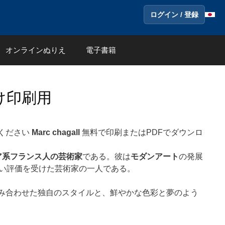
ログイン / 登録
オンラインぬりえ
電子書籍
け印刷用
ください
Marc chagall
無料で印刷またはPDFでダウンロ
ア系フランス人の芸術家
である。彼は
モダンアート
の発展
高い評価を受けた芸術家の一人である。
み合わせた独自のスタイルと、鮮やかな色彩と夢のよう