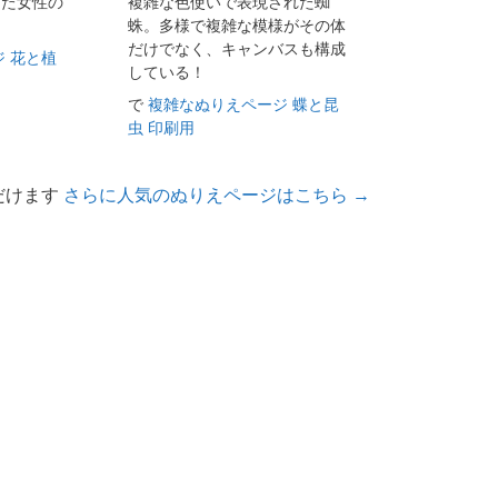
じた女性の
複雑な色使いで表現された蜘
蛛。多様で複雑な模様がその体
だけでなく、キャンバスも構成
 花と植
している！
で
複雑なぬりえページ 蝶と昆
虫 印刷用
だけます
さらに人気のぬりえページはこちら →