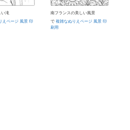
しい滝
南フランスの美しい風景
りえページ 風景 印
で
複雑なぬりえページ 風景 印
刷用