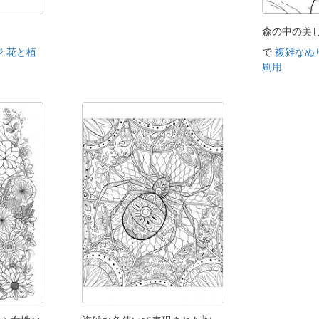
ト
森の中の美
 花と植
で
複雑なぬ
刷用