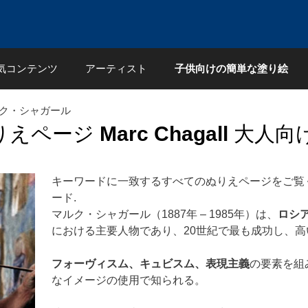
気コンテンツ
アーティスト
子供向けの簡単な塗り絵
ルク・シャガール
りえページ
Marc Chagall
大人向
キーワードに一致するすべてのぬりえページをご覧
ード.
マルク・シャガール（1887年 – 1985年）は、
ロシ
における主要人物であり、20世紀で最も成功し、
フォーヴィスム、キュビスム、表現主義
の要素を組
なイメージの使用で知られる。