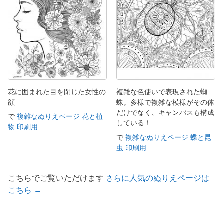
花に囲まれた目を閉じた女性の
複雑な色使いで表現された蜘
顔
蛛。多様で複雑な模様がその体
だけでなく、キャンバスも構成
で
複雑なぬりえページ 花と植
している！
物 印刷用
で
複雑なぬりえページ 蝶と昆
虫 印刷用
こちらでご覧いただけます
さらに人気のぬりえページは
こちら →