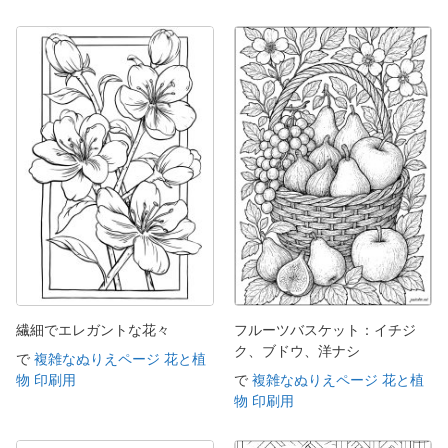
繊細でエレガントな花々
フルーツバスケット：イチジ
ク、ブドウ、洋ナシ
で
複雑なぬりえページ 花と植
物 印刷用
で
複雑なぬりえページ 花と植
物 印刷用