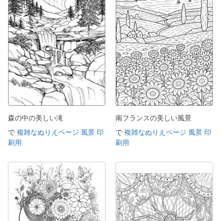
森の中の美しい滝
南フランスの美しい風景
で
複雑なぬりえページ 風景 印
で
複雑なぬりえページ 風景 印
刷用
刷用