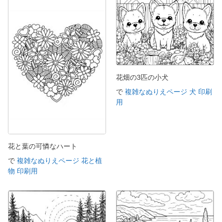
花畑の3匹の小犬
で
複雑なぬりえページ 犬 印刷
用
花と葉の可憐なハート
で
複雑なぬりえページ 花と植
物 印刷用