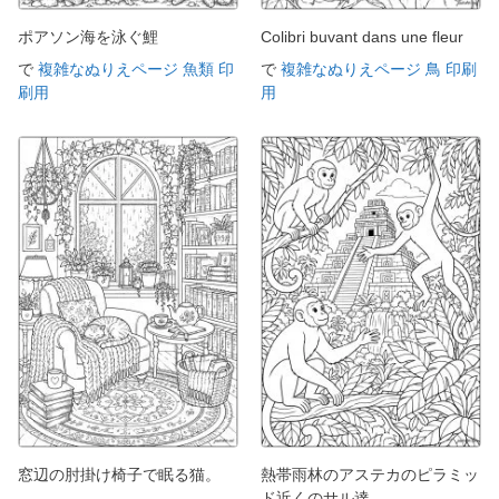
ポアソン海を泳ぐ鯉
Colibri buvant dans une fleur
で
複雑なぬりえページ 魚類 印
で
複雑なぬりえページ 鳥 印刷
刷用
用
窓辺の肘掛け椅子で眠る猫。
熱帯雨林のアステカのピラミッ
ド近くのサル達。