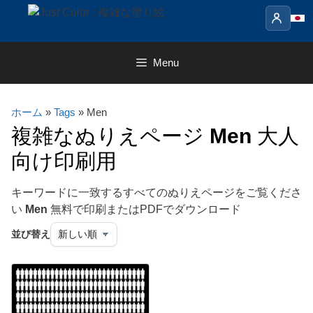
Skip
to
content
Menu
ホーム
»
Tags
» Men
複雑なぬりえページ
Men
大人
向け印刷用
キーワードに一致するすべてのぬりえページをご覧くださ
い
Men
無料で印刷またはPDFでダウンロード
並び替え