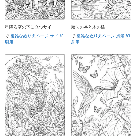
星降る空の下に立つサイ
魔法の谷と木の橋
で
複雑なぬりえページ サイ 印
で
複雑なぬりえページ 風景 印
刷用
刷用