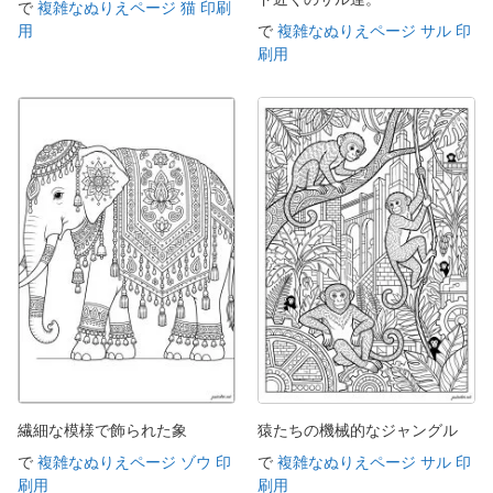
で
複雑なぬりえページ 猫 印刷
用
で
複雑なぬりえページ サル 印
刷用
繊細な模様で飾られた象
猿たちの機械的なジャングル
で
複雑なぬりえページ ゾウ 印
で
複雑なぬりえページ サル 印
刷用
刷用