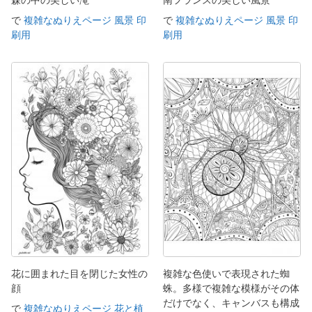
森の中の美しい滝
南フランスの美しい風景
で
複雑なぬりえページ 風景 印
で
複雑なぬりえページ 風景 印
刷用
刷用
花に囲まれた目を閉じた女性の
複雑な色使いで表現された蜘
顔
蛛。多様で複雑な模様がその体
だけでなく、キャンバスも構成
で
複雑なぬりえページ 花と植