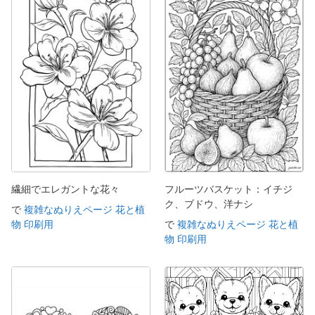
繊細でエレガントな花々
フルーツバスケット：イチジ
ク、ブドウ、洋ナシ
で
複雑なぬりえページ 花と植
物 印刷用
で
複雑なぬりえページ 花と植
物 印刷用