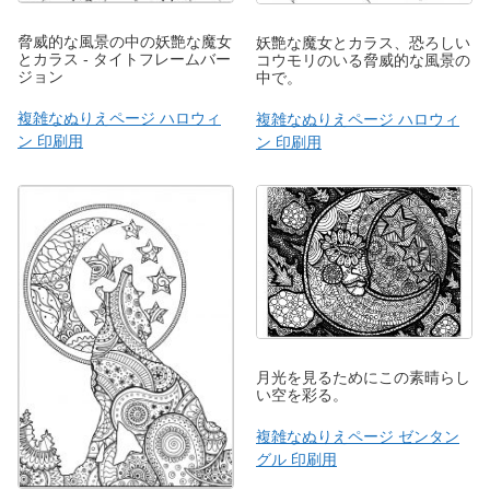
脅威的な風景の中の妖艶な魔女
妖艶な魔女とカラス、恐ろしい
とカラス - タイトフレームバー
コウモリのいる脅威的な風景の
ジョン
中で。
複雑なぬりえページ ハロウィ
複雑なぬりえページ ハロウィ
ン 印刷用
ン 印刷用
月光を見るためにこの素晴らし
い空を彩る。
複雑なぬりえページ ゼンタン
グル 印刷用