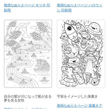
複雑なぬりえページ キツネ 印
複雑なぬりえページ ハロウィ
刷用
ン 印刷用
自分の髪が川になって船が走る
宇宙をイメージした落書き
夢を見る女性
複雑なぬりえページ 落書きア