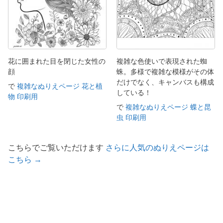
花に囲まれた目を閉じた女性の
複雑な色使いで表現された蜘
顔
蛛。多様で複雑な模様がその体
だけでなく、キャンバスも構成
で
複雑なぬりえページ 花と植
している！
物 印刷用
で
複雑なぬりえページ 蝶と昆
虫 印刷用
こちらでご覧いただけます
さらに人気のぬりえページは
こちら →