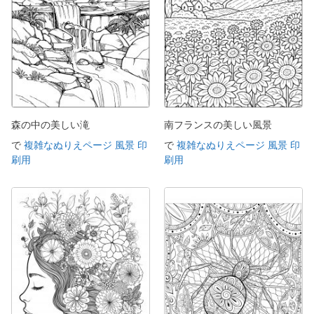
森の中の美しい滝
南フランスの美しい風景
で
複雑なぬりえページ 風景 印
で
複雑なぬりえページ 風景 印
刷用
刷用