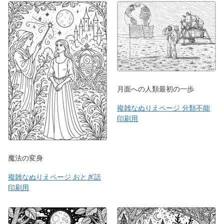
月面への人類最初の一歩
複雑なぬりえページ 分類不能
印刷用
魔法の変身
複雑なぬりえページ おとぎ話
印刷用