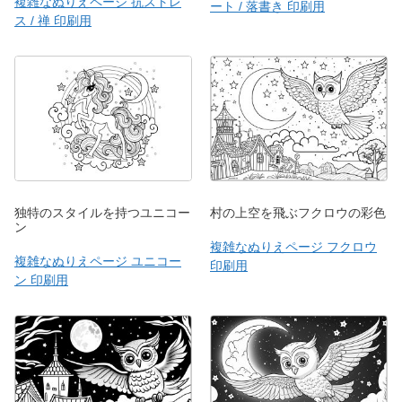
複雑なぬりえページ 抗ストレ
ート / 落書き 印刷用
ス / 禅 印刷用
独特のスタイルを持つユニコー
村の上空を飛ぶフクロウの彩色
ン
複雑なぬりえページ フクロウ
複雑なぬりえページ ユニコー
印刷用
ン 印刷用