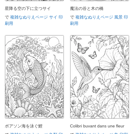
星降る空の下に立つサイ
魔法の谷と木の橋
で
複雑なぬりえページ サイ 印
で
複雑なぬりえページ 風景 印
刷用
刷用
ポアソン海を泳ぐ鯉
Colibri buvant dans une fleur