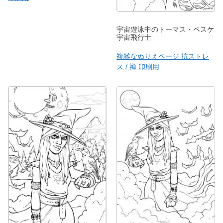
宇宙遊泳中のトーマス・ペスケ
宇宙飛行士
複雑なぬりえページ 抗ストレ
ス / 禅 印刷用