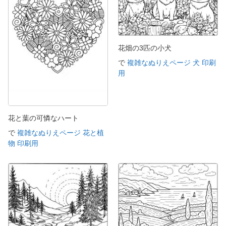
花畑の3匹の小犬
で
複雑なぬりえページ 犬 印刷
用
花と葉の可憐なハート
で
複雑なぬりえページ 花と植
物 印刷用