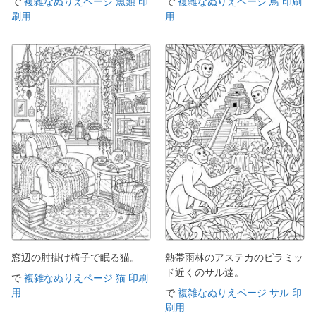
で
複雑なぬりえページ 魚類 印
で
複雑なぬりえページ 鳥 印刷
刷用
用
窓辺の肘掛け椅子で眠る猫。
熱帯雨林のアステカのピラミッ
ド近くのサル達。
で
複雑なぬりえページ 猫 印刷
用
で
複雑なぬりえページ サル 印
刷用