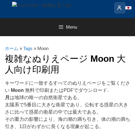
Skip
to
content
Menu
ホーム
»
Tags
» Moon
複雑なぬりえページ
Moon
大
人向け印刷用
キーワードに一致するすべてのぬりえページをご覧くださ
い
Moon
無料で印刷またはPDFでダウンロード.
月
は地球の唯一の自然衛星である。
太陽系で5番目に大きな衛星であり、公転する惑星の大き
さに比べて惑星の衛星の中では最大である。
その重力の影響により、海の潮の満ち引き、体の潮の満ち
引き、1日がわずかに長くなる現象が起こる。