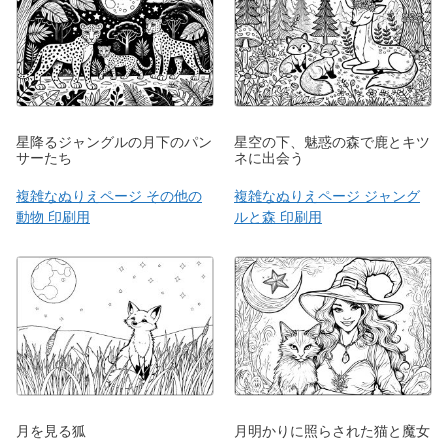
星降るジャングルの月下のパン
星空の下、魅惑の森で鹿とキツ
サーたち
ネに出会う
複雑なぬりえページ その他の
複雑なぬりえページ ジャング
動物 印刷用
ルと森 印刷用
月を見る狐
月明かりに照らされた猫と魔女