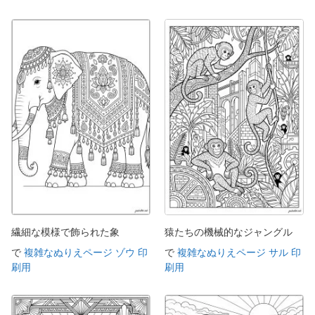
繊細な模様で飾られた象
猿たちの機械的なジャングル
で
複雑なぬりえページ ゾウ 印
で
複雑なぬりえページ サル 印
刷用
刷用