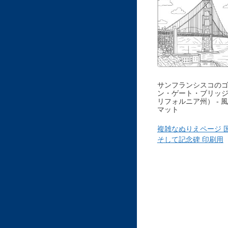
サンフランシスコの
ン・ゲート・ブリッ
リフォルニア州） - 
マット
複雑なぬりえページ 
そして記念碑 印刷用