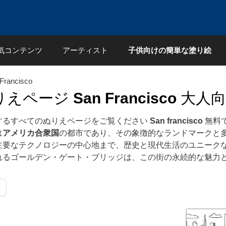
気コンテンツ
アーティスト
子供向けの簡単な塗り絵
Francisco
りえページ
San Francisco
大人向
するすべてのぬりえページをご覧ください
San francisco
無料で
は
アメリカ合衆国
の都市であり、その象徴的なランドマークと
主要なテクノロジーの中心地まで、歴史と現代生活のユニーク
れるゴールデン・ゲート・ブリッジは、この街の永続的な魅力