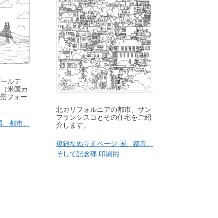
ゴールデ
ジ（米国カ
風景フォー
北カリフォルニアの都市、サン
フランシスコとその住宅をご紹
国、都市、
介します。
複雑なぬりえページ 国、都市、
そして記念碑 印刷用