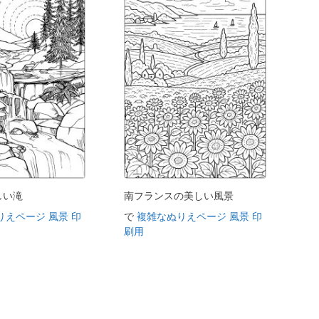
しい滝
南フランスの美しい風景
りえページ 風景 印
で
複雑なぬりえページ 風景 印
刷用