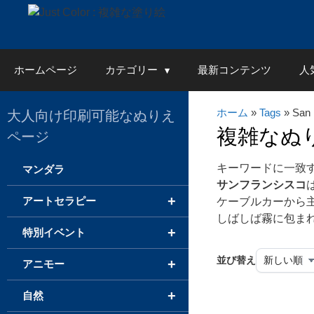
Skip
to
content
ホームページ
カテゴリー
最新コンテンツ
人
ホーム
»
Tags
» San 
大人向け印刷可能なぬりえ
複雑なぬ
ページ
キーワードに一致
マンダラ
サンフランシスコ
+
アートセラピー
ケーブルカーから
しばしば霧に包ま
+
特別イベント
並び替え
+
アニモー
+
自然