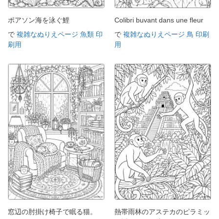
ポアソン海を泳ぐ鯉
Colibri buvant dans une fleur
で
複雑なぬりえページ 魚類 印
で
複雑なぬりえページ 鳥 印刷
刷用
用
窓辺の肘掛け椅子で眠る猫。
熱帯雨林のアステカのピラミッ