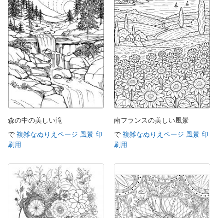
森の中の美しい滝
南フランスの美しい風景
で
複雑なぬりえページ 風景 印
で
複雑なぬりえページ 風景 印
刷用
刷用