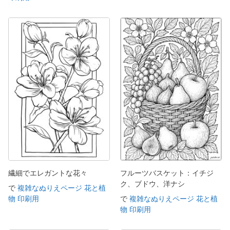
繊細でエレガントな花々
フルーツバスケット：イチジ
ク、ブドウ、洋ナシ
で
複雑なぬりえページ 花と植
物 印刷用
で
複雑なぬりえページ 花と植
物 印刷用