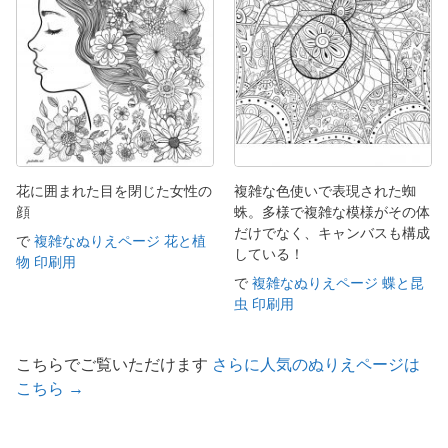
花に囲まれた目を閉じた女性の
複雑な色使いで表現された蜘
顔
蛛。多様で複雑な模様がその体
だけでなく、キャンバスも構成
で
複雑なぬりえページ 花と植
している！
物 印刷用
で
複雑なぬりえページ 蝶と昆
虫 印刷用
こちらでご覧いただけます
さらに人気のぬりえページは
こちら →