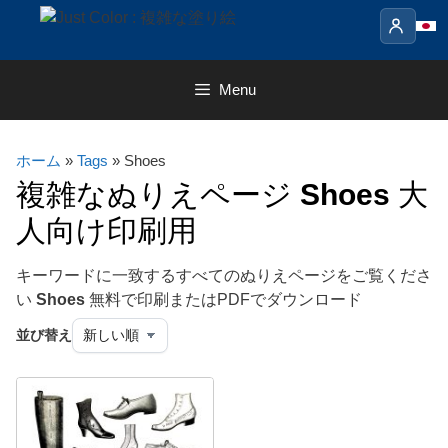
Skip
to
content
Menu
ホーム
»
Tags
» Shoes
複雑なぬりえページ
Shoes
大
人向け印刷用
キーワードに一致するすべてのぬりえページをご覧くださ
い
Shoes
無料で印刷またはPDFでダウンロード
並び替え