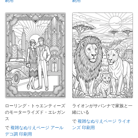
刷用
刷用
ローリング・トゥエンティーズ
ライオンがサバンナで家族と一
のモーターライズド・エレガン
緒にいる
ス
で
複雑なぬりえページ ライオ
で
複雑なぬりえページ アール
ンズ 印刷用
デコ調 印刷用