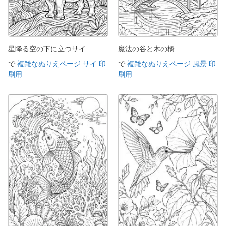
星降る空の下に立つサイ
魔法の谷と木の橋
で
複雑なぬりえページ サイ 印
で
複雑なぬりえページ 風景 印
刷用
刷用