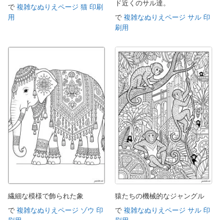
ド近くのサル達。
で
複雑なぬりえページ 猫 印刷
用
で
複雑なぬりえページ サル 印
刷用
繊細な模様で飾られた象
猿たちの機械的なジャングル
で
複雑なぬりえページ ゾウ 印
で
複雑なぬりえページ サル 印