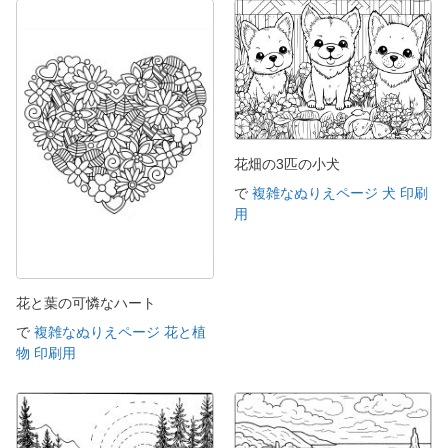
花畑の3匹の小犬
で
複雑なぬりえページ 犬 印刷
用
花と葉の可憐なハート
で
複雑なぬりえページ 花と植
物 印刷用