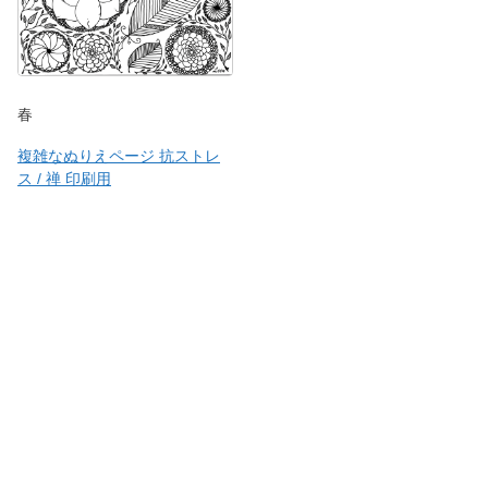
春
複雑なぬりえページ 抗ストレ
ス / 禅 印刷用