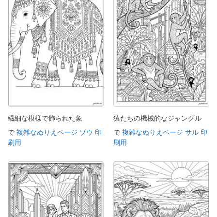
繊細な模様で飾られた象
猿たちの機械的なジャングル
で
複雑なぬりえページ ゾウ 印
で
複雑なぬりえページ サル 印
刷用
刷用