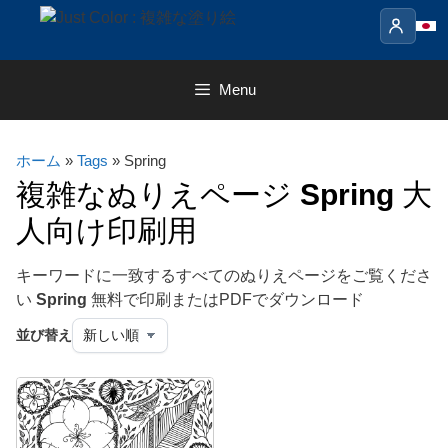
Skip
to
content
Menu
ホーム
»
Tags
» Spring
複雑なぬりえページ
Spring
大
人向け印刷用
キーワードに一致するすべてのぬりえページをご覧くださ
い
Spring
無料で印刷またはPDFでダウンロード
並び替え