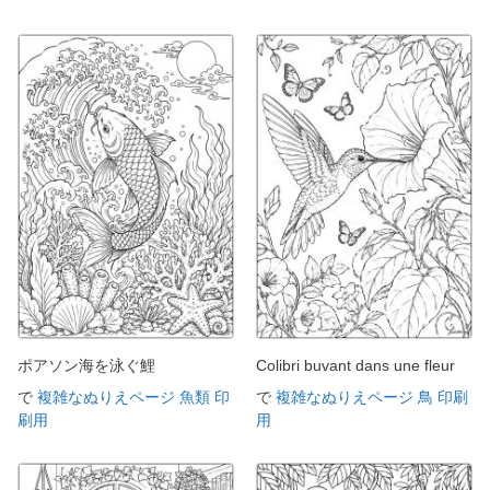
ポアソン海を泳ぐ鯉
Colibri buvant dans une fleur
で
複雑なぬりえページ 魚類 印
で
複雑なぬりえページ 鳥 印刷
刷用
用