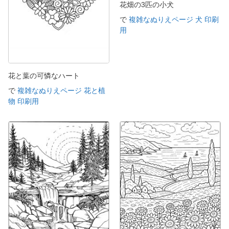
花畑の3匹の小犬
で
複雑なぬりえページ 犬 印刷
用
花と葉の可憐なハート
で
複雑なぬりえページ 花と植
物 印刷用