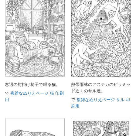
窓辺の肘掛け椅子で眠る猫。
熱帯雨林のアステカのピラミッ
ド近くのサル達。
で
複雑なぬりえページ 猫 印刷
用
で
複雑なぬりえページ サル 印
刷用