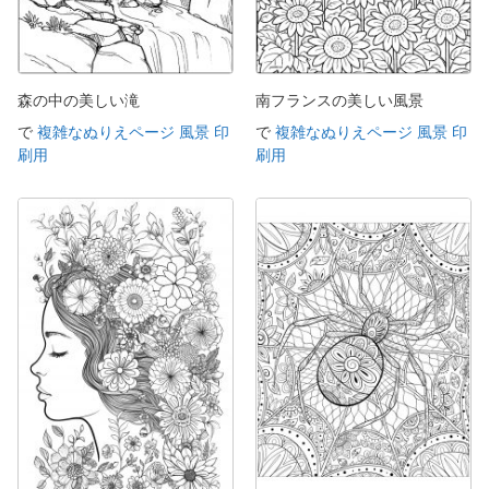
森の中の美しい滝
南フランスの美しい風景
で
複雑なぬりえページ 風景 印
で
複雑なぬりえページ 風景 印
刷用
刷用