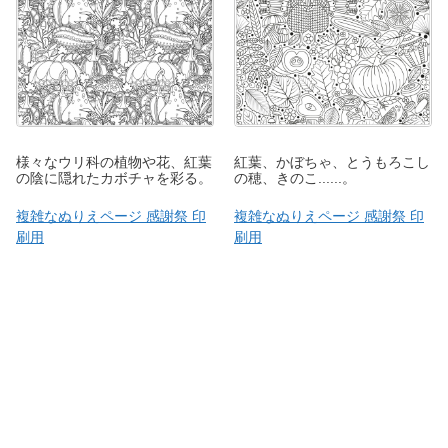
様々なウリ科の植物や花、紅葉
紅葉、かぼちゃ、とうもろこし
の陰に隠れたカボチャを彩る。
の穂、きのこ......。
複雑なぬりえページ 感謝祭 印
複雑なぬりえページ 感謝祭 印
刷用
刷用