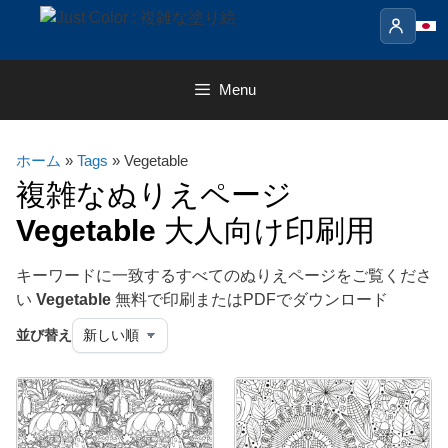
Skip
to
content
Menu
ホーム
»
Tags
» Vegetable
複雑なぬりえページ
Vegetable
大人向け印刷用
キーワードに一致するすべてのぬりえページをご覧くださ
い
Vegetable
無料で印刷またはPDFでダウンロード
並び替え