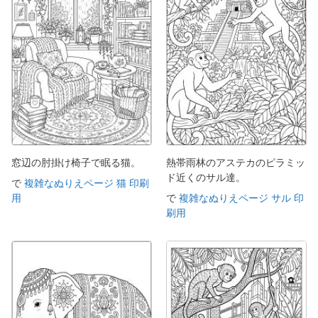
窓辺の肘掛け椅子で眠る猫。
熱帯雨林のアステカのピラミッ
ド近くのサル達。
で
複雑なぬりえページ 猫 印刷
用
で
複雑なぬりえページ サル 印
刷用