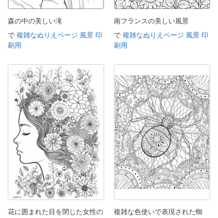
森の中の美しい滝
南フランスの美しい風景
で
複雑なぬりえページ 風景 印
で
複雑なぬりえページ 風景 印
刷用
刷用
花に囲まれた目を閉じた女性の
複雑な色使いで表現された蜘