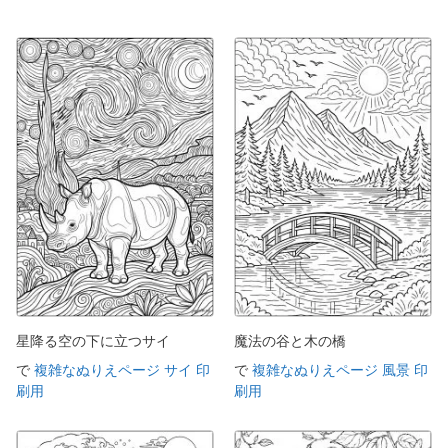
星降る空の下に立つサイ
魔法の谷と木の橋
で
複雑なぬりえページ サイ 印
で
複雑なぬりえページ 風景 印
刷用
刷用