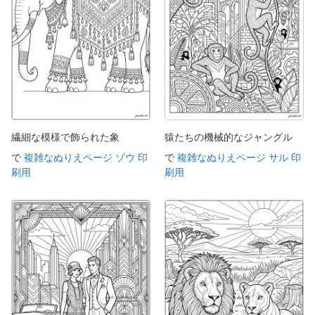
繊細な模様で飾られた象
猿たちの機械的なジャングル
で
複雑なぬりえページ ゾウ 印
で
複雑なぬりえページ サル 印
刷用
刷用