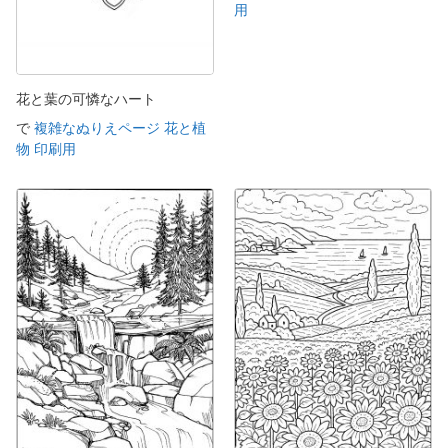
用
花と葉の可憐なハート
で
複雑なぬりえページ 花と植
物 印刷用