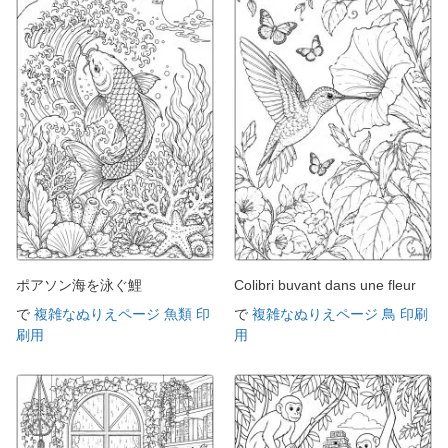
ポアソン海を泳ぐ鯉
Colibri buvant dans une fleur
で
複雑なぬりえページ 魚類 印
で
複雑なぬりえページ 鳥 印刷
刷用
用