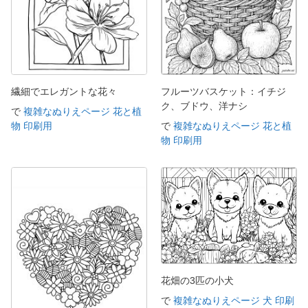
繊細でエレガントな花々
フルーツバスケット：イチジ
ク、ブドウ、洋ナシ
で
複雑なぬりえページ 花と植
物 印刷用
で
複雑なぬりえページ 花と植
物 印刷用
花畑の3匹の小犬
で
複雑なぬりえページ 犬 印刷