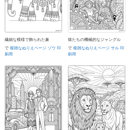
繊細な模様で飾られた象
猿たちの機械的なジャングル
で
複雑なぬりえページ ゾウ 印
で
複雑なぬりえページ サル 印
刷用
刷用