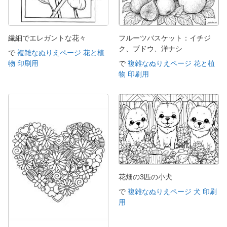
繊細でエレガントな花々
フルーツバスケット：イチジ
ク、ブドウ、洋ナシ
で
複雑なぬりえページ 花と植
物 印刷用
で
複雑なぬりえページ 花と植
物 印刷用
花畑の3匹の小犬
で
複雑なぬりえページ 犬 印刷
用