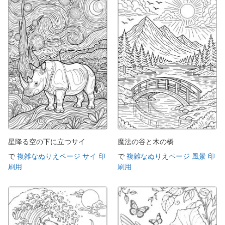
星降る空の下に立つサイ
魔法の谷と木の橋
で
複雑なぬりえページ サイ 印
で
複雑なぬりえページ 風景 印
刷用
刷用