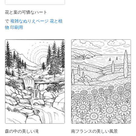
花と葉の可憐なハート
で
複雑なぬりえページ 花と植
物 印刷用
森の中の美しい滝
南フランスの美しい風景