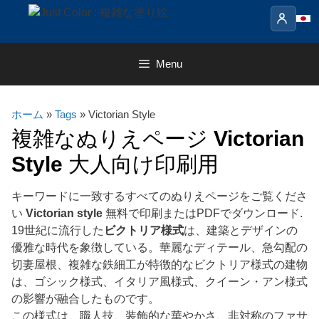
Skip
to
content
Menu
ホーム
»
Tags
» Victorian Style
複雑なぬりえページ
Victorian
Style
大人向け印刷用
キーワードに一致するすべてのぬりえページをご覧くださ
い
Victorian style
無料で印刷またはPDFでダウンロード.
19世紀に流行した
ビクトリア様式
は、建築とデザインの
優雅な時代を象徴している。華麗なディテール、急勾配の
切妻屋根、複雑な鉄細工が特徴的なビクトリア様式の建物
は、ゴシック様式、イタリア風様式、クイーン・アン様式
の影響が融合したものです。
この様式は、職人技、装飾的な華やかさ、非対称のファサ