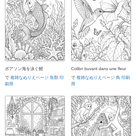
ポアソン海を泳ぐ鯉
Colibri buvant dans une fleur
で
複雑なぬりえページ 魚類 印
で
複雑なぬりえページ 鳥 印刷
刷用
用