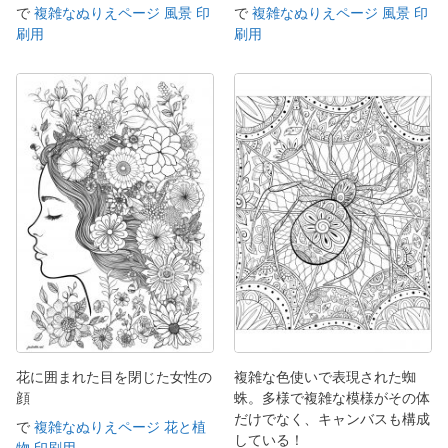
で
複雑なぬりえページ 風景 印
で
複雑なぬりえページ 風景 印
刷用
刷用
花に囲まれた目を閉じた女性の
複雑な色使いで表現された蜘
顔
蛛。多様で複雑な模様がその体
だけでなく、キャンバスも構成
で
複雑なぬりえページ 花と植
している！
物 印刷用