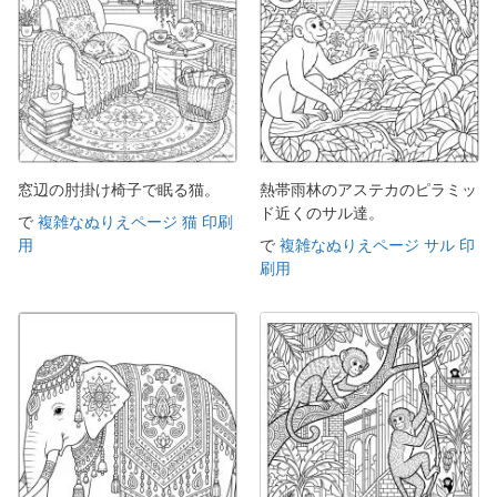
窓辺の肘掛け椅子で眠る猫。
熱帯雨林のアステカのピラミッ
ド近くのサル達。
で
複雑なぬりえページ 猫 印刷
用
で
複雑なぬりえページ サル 印
刷用