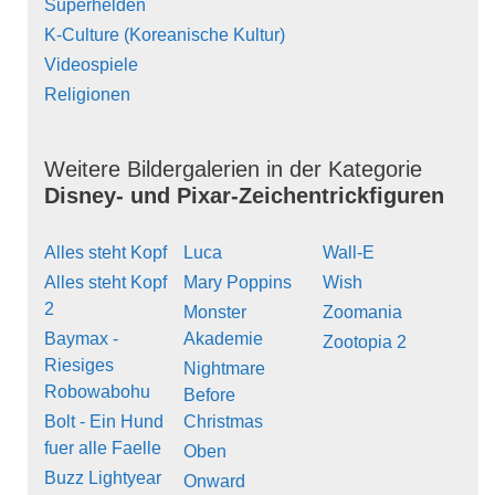
Superhelden
K-Culture (Koreanische Kultur)
Videospiele
Religionen
Weitere Bildergalerien in der Kategorie
Disney- und Pixar-Zeichentrickfiguren
Alles steht Kopf
Luca
Wall-E
Alles steht Kopf
Mary Poppins
Wish
2
Monster
Zoomania
Baymax -
Akademie
Zootopia 2
Riesiges
Nightmare
Robowabohu
Before
Bolt - Ein Hund
Christmas
fuer alle Faelle
Oben
Buzz Lightyear
Onward