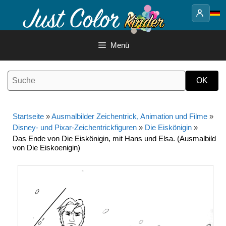
Springe
zum
Inhalt
Menü
Startseite
»
Ausmalbilder Zeichentrick, Animation und Filme
»
Disney- und Pixar-Zeichentrickfiguren
»
Die Eiskönigin
»
Das Ende von Die Eiskönigin, mit Hans und Elsa. (Ausmalbild
von Die Eiskoenigin)