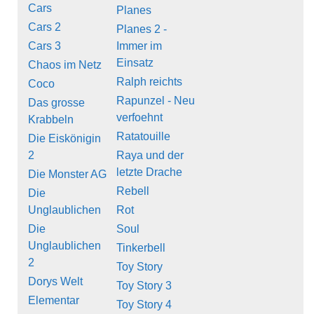
Cars
Planes
Cars 2
Planes 2 -
Cars 3
Immer im
Einsatz
Chaos im Netz
Ralph reichts
Coco
Rapunzel - Neu
Das grosse
verfoehnt
Krabbeln
Ratatouille
Die Eiskönigin
2
Raya und der
letzte Drache
Die Monster AG
Rebell
Die
Unglaublichen
Rot
Die
Soul
Unglaublichen
Tinkerbell
2
Toy Story
Dorys Welt
Toy Story 3
Elementar
Toy Story 4