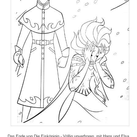
Das Ende von Die Eiskönigin - Völlig unverfroren, mit Hans und Elsa