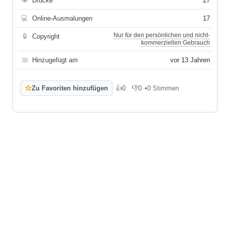
👁
Drucke
27
💻
Online-Ausmalungen
17
Nur für den persönlichen und nicht-
🔒
Copyright
kommerziellen Gebrauch
📅
Hinzugefügt am
vor 13 Jahren
☆
Zu Favoriten hinzufügen
👍
0
👎
0
•
0 Stimmen
Gefällt mir
Gefällt mir nicht