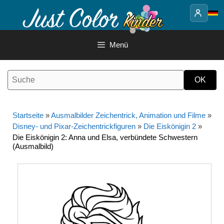
Springe
zum
Inhalt
Menü
Startseite
»
Ausmalbilder Zeichentrick, Animation und Filme
»
Disney- und Pixar-Zeichentrickfiguren
»
Die Eiskönigin 2
»
Die Eiskönigin 2: Anna und Elsa, verbündete Schwestern
(Ausmalbild)