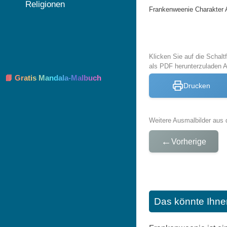
Religionen
Frankenweenie Charakter 
Klicken Sie auf die Schal
als PDF herunterzuladen 
📘 Gratis Mandala-Malbuch
Drucken
Weitere Ausmalbilder aus 
←
Vorherige
Das könnte Ihne