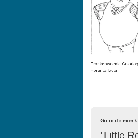
Frankenweenie Coloria
Herunterladen
Gönn dir eine 
"Little 