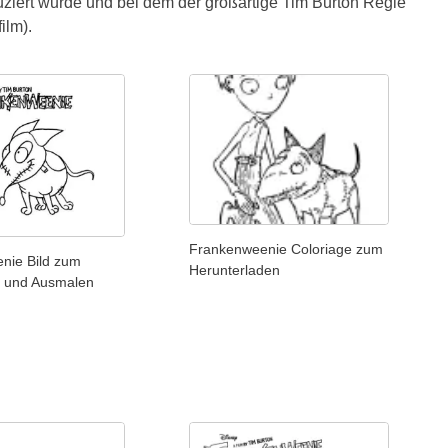
uziert wurde und bei dem der großartige Tim Burton Regie
ilm).
Frankenweenie Coloriage zum
nie Bild zum
Herunterladen
 und Ausmalen