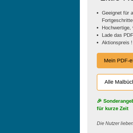
Geeignet für a
Fortgeschritt
Hochwertige, v
Lade das PDF 
Aktionspreis !
Mein PDF-e
Alle Malbü
🎉 Sonderange
für kurze Zeit
Die Nutzer lieben 