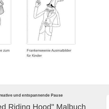
ge zum
Frankenweenie Ausmalbilder
für Kinder
kreative und entspannende Pause
Red Riding Hood" Malbuch