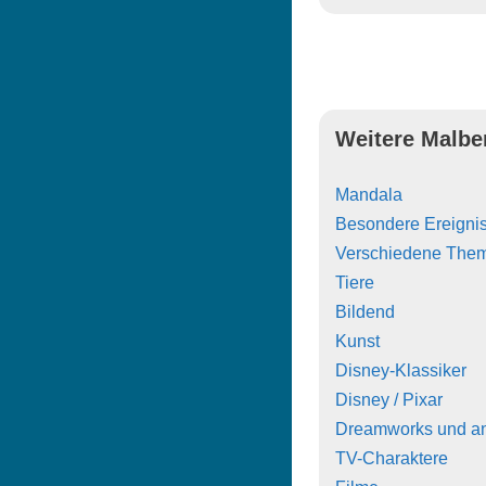
Weitere Malbe
Mandala
Besondere Ereigni
Verschiedene The
Tiere
Bildend
Kunst
Disney-Klassiker
Disney / Pixar
Dreamworks und a
TV-Charaktere