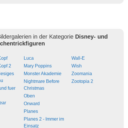
ildergalerien in der Kategorie
Disney- und
ichentrickfiguren
Kopf
Luca
Wall-E
Kopf 2
Mary Poppins
Wish
iesiges
Monster Akademie
Zoomania
hu
Nightmare Before
Zootopia 2
und fuer
Christmas
Oben
ear
Onward
Planes
Planes 2 - Immer im
Einsatz