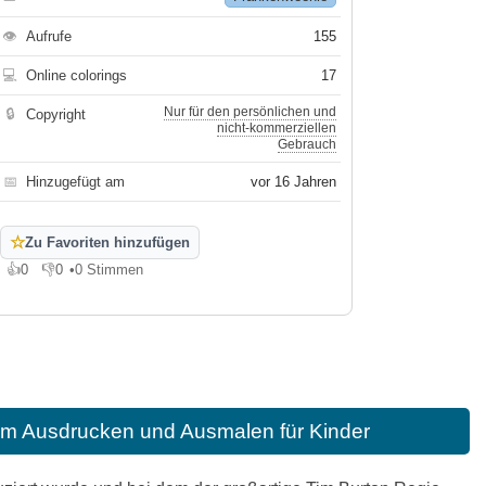
👁
Aufrufe
155
💻
Online colorings
17
Nur für den persönlichen und
🔒
Copyright
nicht-kommerziellen
Gebrauch
📅
Hinzugefügt am
vor 16 Jahren
☆
Zu Favoriten hinzufügen
👍
0
👎
0
•
0 Stimmen
Gefällt mir
Gefällt mir nicht
m Ausdrucken und Ausmalen für Kinder