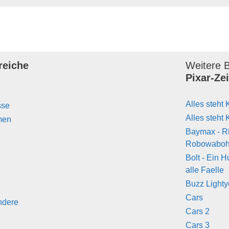
reiche
Weitere B
Pixar-Ze
Alles steht 
sse
Alles steht 
men
Baymax - R
Robowabo
Bolt - Ein H
alle Faelle
Buzz Lighty
Cars
ndere
Cars 2
Cars 3