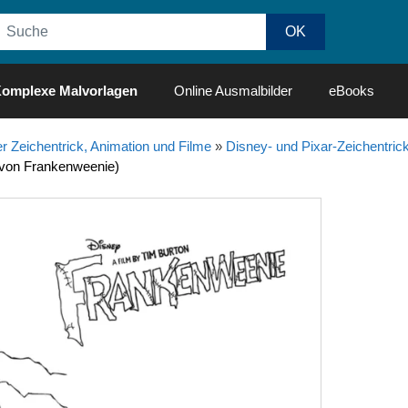
omplexe Malvorlagen
Online Ausmalbilder
eBooks
r Zeichentrick, Animation und Filme
»
Disney- und Pixar-Zeichentrick
 von Frankenweenie)