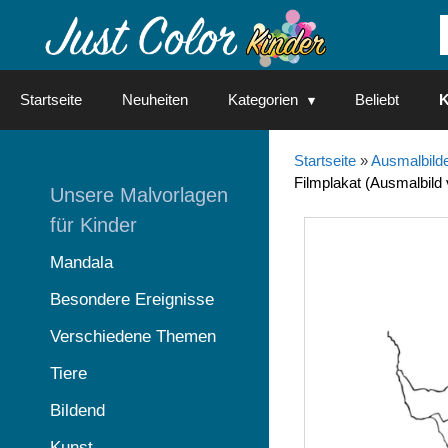
Springe
zum
Inhalt
Startseite
Neuheiten
Kategorien
Beliebt
K
Startseite
»
Ausmalbilde
Filmplakat (Ausmalbild
Unsere Malvorlagen
für Kinder
Mandala
Besondere Ereignisse
Verschiedene Themen
Tiere
Bildend
Kunst