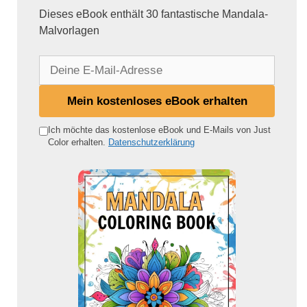
Dieses eBook enthält 30 fantastische Mandala-
Malvorlagen
D
e
i
Mein kostenloses eBook erhalten
n
e
Ich möchte das kostenlose eBook und E-Mails von Just
Color erhalten.
Datenschutzerklärung
E
-
M
a
i
l
-
A
d
r