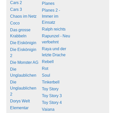
Cars 2
Planes
Cars 3
Planes 2 -
Chaos im Netz
Immer im
Einsatz
Coco
Ralph reichts
Das grosse
Krabbeln
Rapunzel - Neu
verfoehnt
Die Eiskönigin
Raya und der
Die Eiskönigin
letzte Drache
2
Rebell
Die Monster AG
Rot
Die
Unglaublichen
Soul
Die
Tinkerbell
Unglaublichen
Toy Story
2
Toy Story 3
Dorys Welt
Toy Story 4
Elementar
Vaiana