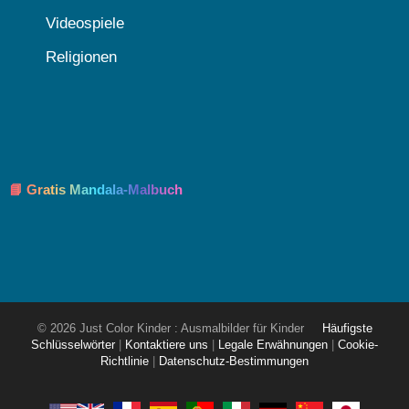
Videospiele
Religionen
📘 Gratis Mandala-Malbuch
© 2026 Just Color Kinder : Ausmalbilder für Kinder
Häufigste
Schlüsselwörter
|
Kontaktiere uns
|
Legale Erwähnungen
|
Cookie-
Richtlinie
|
Datenschutz-Bestimmungen