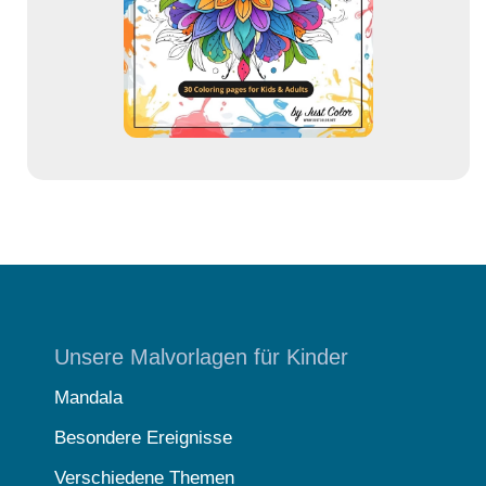
e
s
s
e
Unsere Malvorlagen für Kinder
Mandala
Besondere Ereignisse
Verschiedene Themen