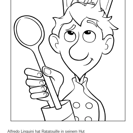
Alfredo Linguini hat Ratatouille in seinem Hut