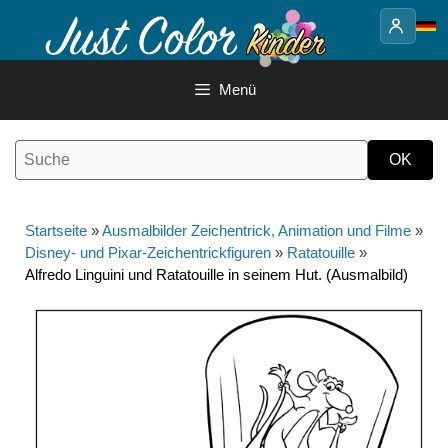
Springe
zum
Inhalt
Menü
Startseite
»
Ausmalbilder Zeichentrick, Animation und Filme
»
Disney- und Pixar-Zeichentrickfiguren
»
Ratatouille
»
Alfredo Linguini und Ratatouille in seinem Hut. (Ausmalbild)