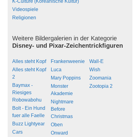
K-Culture (Koreanische Kultur)
Videospiele
Religionen
Weitere Bildergalerien in der Kategorie
Disney- und Pixar-Zeichentrickfiguren
Alles steht Kopf
Frankenweenie
Wall-E
Alles steht Kopf
Luca
Wish
2
Mary Poppins
Zoomania
Baymax -
Monster
Zootopia 2
Riesiges
Akademie
Robowabohu
Nightmare
Bolt - Ein Hund
Before
fuer alle Faelle
Christmas
Buzz Lightyear
Oben
Cars
Onward