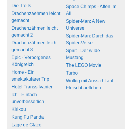
Die Trolls
Space Chimps - Affen im
Drachenzaehmen leicht
All
gemacht
Spider-Man: A New
Drachenzähmen leicht
Universe
gemacht 2
Spider-Man: Durch das
Drachenzähmen leicht
Spider-Verse
gemacht 3
Spirit - Der wilde
Epic - Verborgenes
Mustang
Königreich
The LEGO Movie
Home - Ein
Turbo
smektakulärer Trip
Wolkig mit Aussicht auf
Hotel Transsilvanien
Fleischbaellchen
Ich - Einfach
unverbesserlich
Kirikou
Kung Fu Panda
Lage de Glace