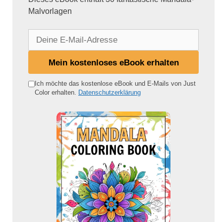
Malvorlagen
D
e
i
Mein kostenloses eBook erhalten
n
e
Ich möchte das kostenlose eBook und E-Mails von Just
Color erhalten.
Datenschutzerklärung
E
-
M
a
i
l
-
A
d
r
e