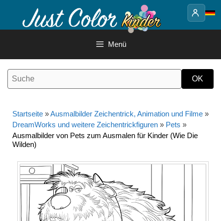
Springe
zum
Inhalt
Menü
Startseite
»
Ausmalbilder Zeichentrick, Animation und Filme
»
DreamWorks und weitere Zeichentrickfiguren
»
Pets
»
Ausmalbilder von Pets zum Ausmalen für Kinder (Wie Die
Wilden)