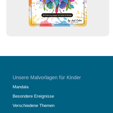
s
s
e
Unsere Malvorlagen für Kinder
Mandala
Besondere Ereignisse
Verschiedene Themen