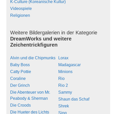
K-Culture (Koreanische Kultur)
Videospiele
Religionen
Weitere Bildergalerien in der Kategorie
DreamWorks und weitere
Zeichentrickfiguren
Alvin und die Chipmunks
Lorax
Baby Boss
Madagascar
Catty Pottie
Minions
Coraline
Rio
Der Grinch
Rio 2
Die Abenteuer von Mr.
Sammy
Peabody & Sherman
Shaun das Schaf
Die Croods
Shrek
Die Hueter des Lichts
Sing