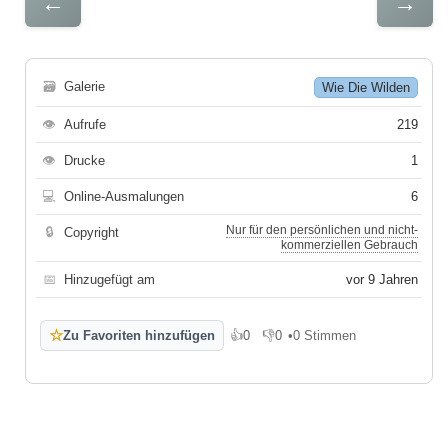
←
→
🗃
Galerie
Wie Die Wilden
👁
Aufrufe
219
👁
Drucke
1
💻
Online-Ausmalungen
6
Nur für den persönlichen und nicht-
🔒
Copyright
kommerziellen Gebrauch
📅
Hinzugefügt am
vor 9 Jahren
☆
Zu Favoriten hinzufügen
👍
0
👎
0
•
0 Stimmen
Gefällt mir
Gefällt mir nicht