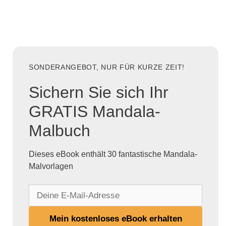
SONDERANGEBOT, NUR FÜR KURZE ZEIT!
Sichern Sie sich Ihr
GRATIS Mandala-
Malbuch
Dieses eBook enthält 30 fantastische Mandala-
Malvorlagen
D
e
i
Mein kostenloses eBook erhalten