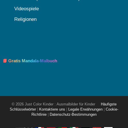
Videospiele
Religionen
📘 Gratis Mandala-Malbuch
© 2026 Just Color Kinder : Ausmalbilder für Kinder
Häufigste
Schlüsselwörter
|
Kontaktiere uns
|
Legale Erwähnungen
|
Cookie-
Richtlinie
|
Datenschutz-Bestimmungen