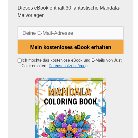
Dieses eBook enthält 30 fantastische Mandala-
Malvorlagen
D
e
i
Mein kostenloses eBook erhalten
n
e
Ich möchte das kostenlose eBook und E-Mails von Just
Color erhalten.
Datenschutzerklärung
E
-
M
a
i
l
-
A
d
r