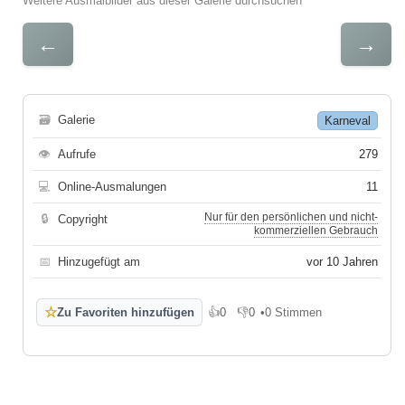
Weitere Ausmalbilder aus dieser Galerie durchsuchen
←
→
🗃
Galerie
Karneval
👁
Aufrufe
279
💻
Online-Ausmalungen
11
Nur für den persönlichen und nicht-
🔒
Copyright
kommerziellen Gebrauch
📅
Hinzugefügt am
vor 10 Jahren
☆
Zu Favoriten hinzufügen
👍
0
👎
0
•
0 Stimmen
Gefällt mir
Gefällt mir nicht