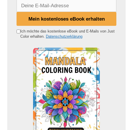
D
e
i
Mein kostenloses eBook erhalten
n
e
Ich möchte das kostenlose eBook und E-Mails von Just
Color erhalten.
Datenschutzerklärung
E
-
M
a
i
l
-
A
d
r
e
s
s
e