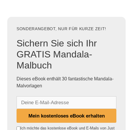
SONDERANGEBOT, NUR FÜR KURZE ZEIT!
Sichern Sie sich Ihr
GRATIS Mandala-
Malbuch
Dieses eBook enthält 30 fantastische Mandala-
Malvorlagen
D
e
i
Mein kostenloses eBook erhalten
n
e
Ich möchte das kostenlose eBook und E-Mails von Just