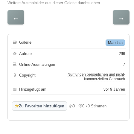
Weitere Ausmalbilder aus dieser Galerie durchsuchen
←
→
🗃
Galerie
Mandala
👁
Aufrufe
296
💻
Online-Ausmalungen
7
Nur für den persönlichen und nicht-
🔒
Copyright
kommerziellen Gebrauch
📅
Hinzugefügt am
vor 9 Jahren
☆
Zu Favoriten hinzufügen
👍
0
👎
0
•
0 Stimmen
Gefällt mir
Gefällt mir nicht