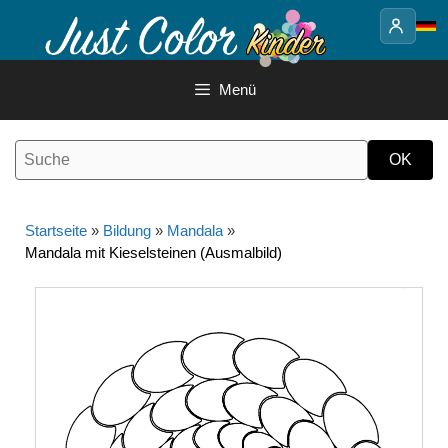
Springe
zum
Inhalt
Menü
Startseite
»
Bildung
»
Mandala
»
Mandala mit Kieselsteinen (Ausmalbild)