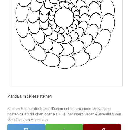
Mandala mit Kieselsteinen
Klicken Sie auf die Schaltflächen unten, um diese Malvorlage
kostenlos zu drucken oder als PDF herunterzuladen Ausmalbild von
Mandala zum Ausmalen