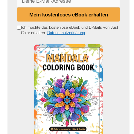
e
i
Mein kostenloses eBook erhalten
n
e
Ich möchte das kostenlose eBook und E-Mails von Just
Color erhalten.
Datenschutzerklärung
E
-
M
a
i
l
-
A
d
r
e
s
s
e