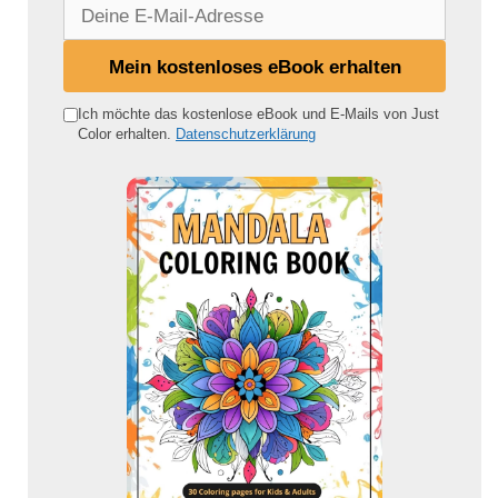
D
e
i
Mein kostenloses eBook erhalten
n
e
Ich möchte das kostenlose eBook und E-Mails von Just
Color erhalten.
Datenschutzerklärung
E
-
M
a
i
l
-
A
d
r
e
s
s
e