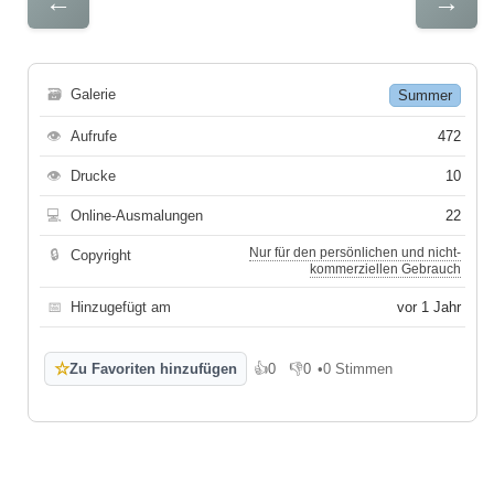
←
→
🗃
Galerie
Summer
👁
Aufrufe
472
👁
Drucke
10
💻
Online-Ausmalungen
22
Nur für den persönlichen und nicht-
🔒
Copyright
kommerziellen Gebrauch
📅
Hinzugefügt am
vor 1 Jahr
☆
Zu Favoriten hinzufügen
👍
0
👎
0
•
0 Stimmen
Gefällt mir
Gefällt mir nicht