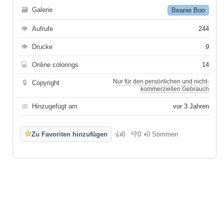
🗃
Galerie
Beanie Boo
👁
Aufrufe
244
👁
Drucke
9
💻
Online colorings
14
Nur für den persönlichen und nicht-
🔒
Copyright
kommerziellen Gebrauch
📅
Hinzugefügt am
vor 3 Jahren
☆
Zu Favoriten hinzufügen
👍
0
👎
0
•
0 Stimmen
Gefällt mir
Gefällt mir nicht