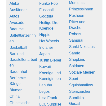
Moments
Afrika
Funko Pop
Prinzessinnen
Ausländer
Fussball
Pusheen
Autos
Godzilla
Ritter und
Avocado
Heilige Drei
Drachen
Koenige
Baeume
Robots
Hippie
Balletttänzerinn
Samurai
en
Hot Wheels
Sankt Nikolaus
Basketball
Indianer
Sanrio
Bau und
Japan
Baustellenarbeit
Shopkins
Justin Bieber
en
Soldaten
Kawaii
Bauernhof
Soziale Medien
Koenige und
Berühmte
Koeniginnen
Sport
Sänger
Labubu
Squishmallow
Blumen
Legos
Sternzeichen
China
Lisa Frank
Sumikko
Chinesische
Gurashi
LOL Surprise