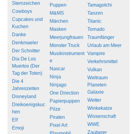
Sternzeichen
Puppen
Tamagotchi
Cowboys
M&MS
Tanzen
Cupcakes und
Märchen
Titanic
Kuchen
Masken
Tornado
Danke
Meerjungfrauen
Traumfänger
Denkmaeler
Monster Truck
Urlaub am Meer
Der Schnitter
Musikinstrument
Vampire
Dia De Los
e
Verkehrsmittel
Muertos (Der
Nascar
Vulkan
Tag der Toten)
Ninja
Weltraum
Die 4
Ninjago
Planeten
Jahreszeiten
Galaxie
One Direction
Disneyland
Wetter
Papierpuppen
Dreikoenigskuc
Winkekatze
Pilze
hen
Wissenschaft
Piraten
Elf
WWE
Pixel Art
Emoji
Zauberer
Playmobil