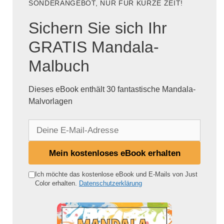
SONDERANGEBOT, NUR FÜR KURZE ZEIT!
Sichern Sie sich Ihr
GRATIS Mandala-
Malbuch
Dieses eBook enthält 30 fantastische Mandala-
Malvorlagen
D
e
i
Mein kostenloses eBook erhalten
n
e
Ich möchte das kostenlose eBook und E-Mails von Just
Color erhalten.
Datenschutzerklärung
E
-
M
a