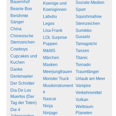
Bauernhof
Soziale Medien
Koenige und
Beanie Boo
Koeniginnen
Sport
Berühmte
Labubu
Squishmallow
Sänger
Legos
Sternzeichen
China
Lisa Frank
Sumikko
Chinesische
Gurashi
LOL Surprise
Sternzeichen
Puppen
Tamagotchi
Cowboys
M&MS
Tanzen
Cupcakes und
Märchen
Titanic
Kuchen
Masken
Tornado
Danke
Meerjungfrauen
Traumfänger
Denkmaeler
Monster Truck
Urlaub am Meer
Der Schnitter
Musikinstrument
Vampire
Dia De Los
e
Verkehrsmittel
Muertos (Der
Nascar
Vulkan
Tag der Toten)
Ninja
Weltraum
Die 4
Ninjago
Planeten
Jahreszeiten