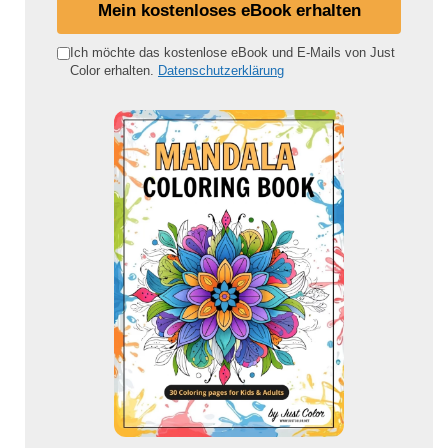
i
Mein kostenloses eBook erhalten
n
e
Ich möchte das kostenlose eBook und E-Mails von Just
Color erhalten.
Datenschutzerklärung
E
-
M
a
i
l
-
A
d
r
e
s
s
e