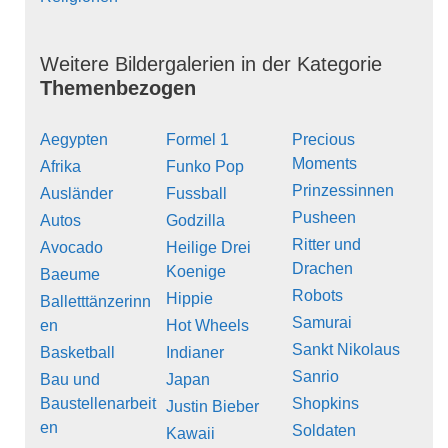
Weitere Bildergalerien in der Kategorie
Themenbezogen
Aegypten
Formel 1
Precious
Moments
Afrika
Funko Pop
Prinzessinnen
Ausländer
Fussball
Pusheen
Autos
Godzilla
Ritter und
Avocado
Heilige Drei
Drachen
Koenige
Baeume
Robots
Hippie
Balletttänzerinn
Samurai
en
Hot Wheels
Sankt Nikolaus
Basketball
Indianer
Sanrio
Bau und
Japan
Baustellenarbeit
Shopkins
Justin Bieber
en
Soldaten
Kawaii