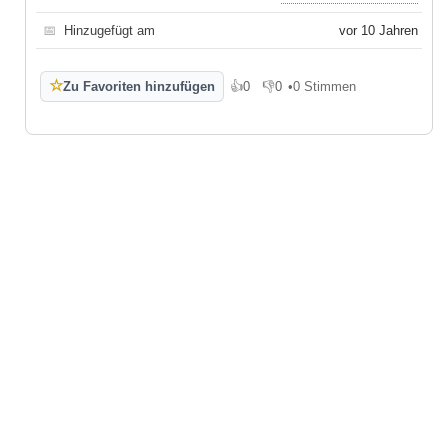
📅
Hinzugefügt am
vor 10 Jahren
☆
Zu Favoriten hinzufügen
👍
0
👎
0
•
0 Stimmen
Gefällt mir
Gefällt mir nicht