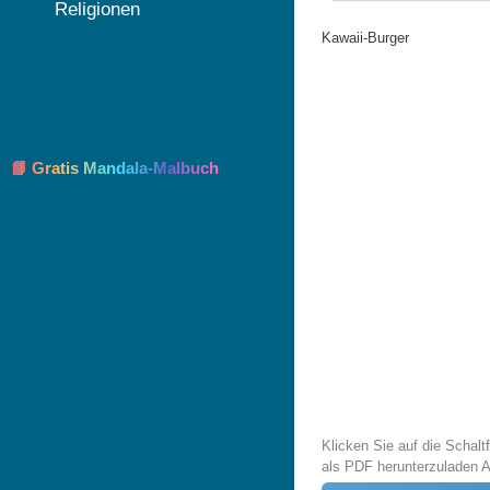
Religionen
Kawaii-Burger
📘 Gratis Mandala-Malbuch
Klicken Sie auf die Schal
als PDF herunterzuladen 