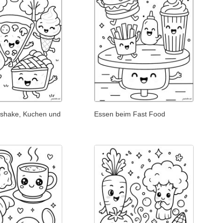
chshake, Kuchen und
Essen beim Fast Food