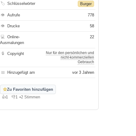
🏷
Schlüsselwörter
Burger
👁
Aufrufe
778
👁
Drucke
58
💻
Online-
22
Ausmalungen
Nur für den persönlichen und
🔒
Copyright
nicht-kommerziellen
Gebrauch
📅
Hinzugefügt am
vor 3 Jahren
☆
Zu Favoriten hinzufügen
👍
1
👎
1
•
2 Stimmen
Gefällt mir
Gefällt mir nicht