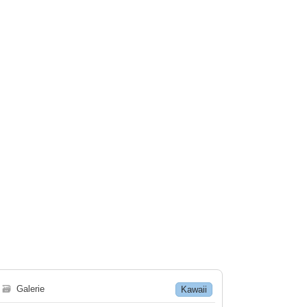
🗃
Galerie
Kawaii