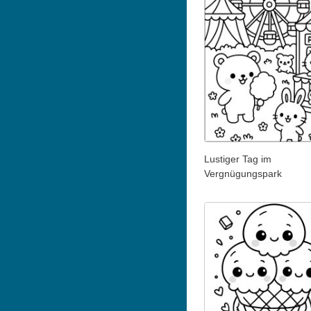
Lustiger Tag im
Vergnügungspark