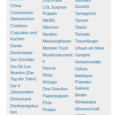
Lisa Frank
Sumikko
China
Gurashi
LOL Surprise
Chinesische
Puppen
Tamagotchi
Sternzeichen
M&MS
Tanzen
Cowboys
Märchen
Titanic
Cupcakes und
Masken
Tornado
Kuchen
Meerjungfrauen
Traumfänger
Danke
Monster Truck
Urlaub am Meer
Denkmaeler
Musikinstrument
Vampire
Der Schnitter
e
Verkehrsmittel
Dia De Los
Nascar
Vulkan
Muertos (Der
Ninja
Weltraum
Tag der Toten)
Ninjago
Planeten
Die 4
Galaxie
One Direction
Jahreszeiten
Wetter
Papierpuppen
Disneyland
Winkekatze
Pilze
Dreikoenigskuc
Wissenschaft
Piraten
hen