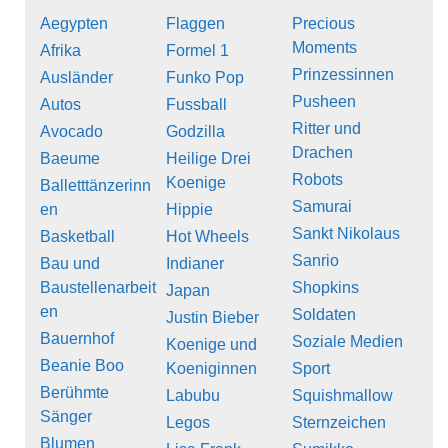
Aegypten
Flaggen
Precious
Moments
Afrika
Formel 1
Prinzessinnen
Ausländer
Funko Pop
Pusheen
Autos
Fussball
Ritter und
Avocado
Godzilla
Drachen
Baeume
Heilige Drei
Robots
Koenige
Balletttänzerinn
Samurai
en
Hippie
Sankt Nikolaus
Basketball
Hot Wheels
Sanrio
Bau und
Indianer
Baustellenarbeit
Shopkins
Japan
en
Soldaten
Justin Bieber
Bauernhof
Soziale Medien
Koenige und
Beanie Boo
Koeniginnen
Sport
Berühmte
Labubu
Squishmallow
Sänger
Legos
Sternzeichen
Blumen