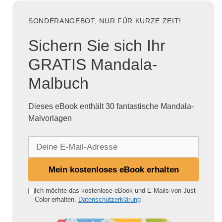
SONDERANGEBOT, NUR FÜR KURZE ZEIT!
Sichern Sie sich Ihr
GRATIS Mandala-
Malbuch
Dieses eBook enthält 30 fantastische Mandala-
Malvorlagen
D
e
i
Mein kostenloses eBook erhalten
n
e
Ich möchte das kostenlose eBook und E-Mails von Just
Color erhalten.
Datenschutzerklärung
E
-