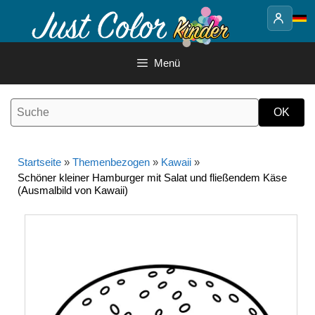
Springe
zum
Inhalt
Menü
Startseite
»
Themenbezogen
»
Kawaii
»
Schöner kleiner Hamburger mit Salat und fließendem Käse
(Ausmalbild von Kawaii)